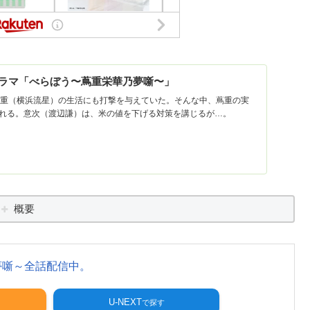
大河ドラマ「べらぼう〜蔦重栄華乃夢噺〜」
蔦重（横浜流星）の生活にも打撃を与えていた。そんな中、蔦重の実
れる。意次（渡辺謙）は、米の値を下げる対策を講じるが…。
概要
夢噺～全話配信中。
U-NEXT