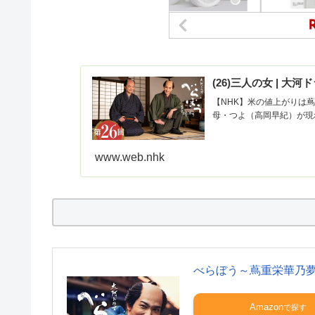
(26)三人の女 | 
【NHK】米の値上がりは
母・つよ（高岡早紀）が現
www.web.nhk
べらぼう～蔦重栄華乃
Amazon