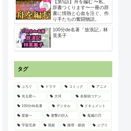
【第5話】舟を編む 〜私、
辞書つくります〜一冊の辞
書に情熱と心血を注ぐ、作
り手たちの奮闘物語。
100分de名著「放浪記」林
芙美子
タグ
ぶろぐ
ドラマ
コミック
アニメ
光る君へ
大河
名探偵コナン
100分de名著
デジタル
ドキュメント
星新一
進撃の巨人
鬼滅の刃
宇宙兄弟
篤姫
推理・探偵
ジブリ