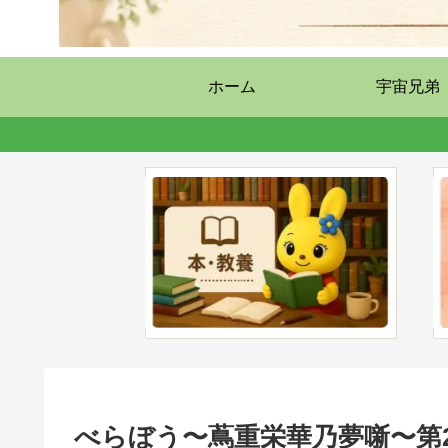
ホーム
宇宙兄弟
べらぼう〜蔦重栄華乃夢噺〜第