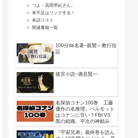
つよ・高岡早紀さん。
米不足はリンクする！
各話リスト
関連書籍一覧
100分de名著~親鸞～教行信
証
後宮小説~酒見賢一
名探偵コナン100巻 工藤
優作の名推理。ベルモット
はコナンに甘い？FBI VS
黒の組織。平次の神頼み
『宇宙兄弟』最終巻を読ん