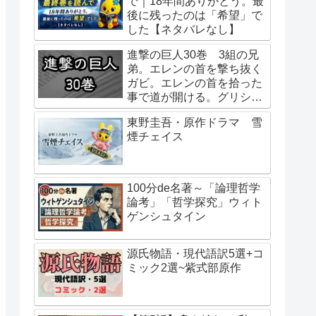
で｜18年間ありがとう。最
後に残ったのは「希望」で
した【ネタバレなし】
進撃の巨人30巻 3組の兄
弟。エレンの首を撃ち抜く
ガビ。エレンの首を拾った
事で道が開ける。グリシャ
の行動はエレンの指示。始
東野圭吾・原作ドラマ 雪
祖ユミルの巨人化は虫との
煙チェイス
接触？二千年前からユミル
が待っていたもの。
100分de名著～「論理哲学
論考」「哲学探究」ウィト
ゲンシュタイン
源氏物語・現代語訳5選+コ
ミック2選~紫式部原作