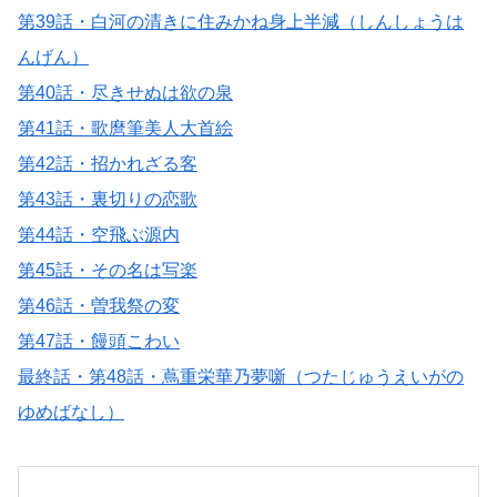
第39話・白河の清きに住みかね身上半減（しんしょうは
んげん）
第40話・尽きせぬは欲の泉
第41話・歌麿筆美人大首絵
第42話・招かれざる客
第43話・裏切りの恋歌
第44話・空飛ぶ源内
第45話・その名は写楽
第46話・曽我祭の変
第47話・饅頭こわい
最終話・第48話・蔦重栄華乃夢噺（つたじゅうえいがの
ゆめばなし）