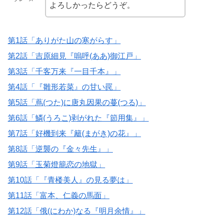
よろしかったらどうぞ。
第1話「ありがた山の寒がらす」
第2話「吉原細見『嗚呼(ああ)御江戸」
第3話「千客万来『一目千本』」
第4話「『雛形若菜』の甘い罠」
第5話「蔦(つた)に唐丸因果の蔓(つる)」
第6話「鱗(うろこ)剥がれた『節用集』」
第7話「好機到来『籬(まがき)の花』」
第8話「逆襲の『金々先生』」
第9話「玉菊燈籠恋の地獄」
第10話「『青楼美人』の見る夢は」
第11話「富本、仁義の馬面」
第12話「俄(にわか)なる『明月余情』」