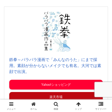
鉄拳～パラパラ漫画で「みんなのうた」にまで採
用。素顔が分からないメイクでも有名。大河では素
顔で出演。
Yahoo!ショッピング
楽天市場
Amazon
メニュー
ホーム
検索
トップ
サイドバー