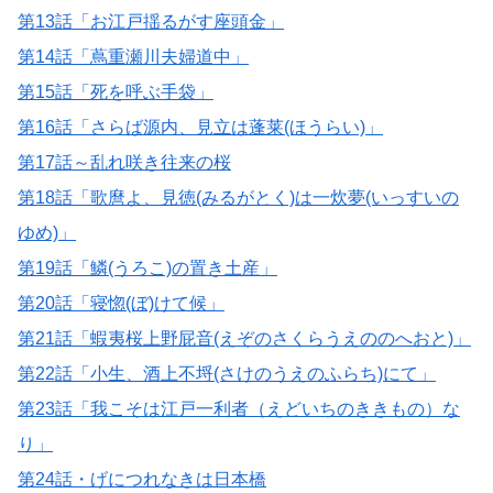
第13話「お江戸揺るがす座頭金」
第14話「蔦重瀬川夫婦道中」
第15話「死を呼ぶ手袋」
第16話「さらば源内、見立は蓬莱(ほうらい)」
第17話～乱れ咲き往来の桜
第18話「歌麿よ、見徳(みるがとく)は一炊夢(いっすいの
ゆめ)」
第19話「鱗(うろこ)の置き土産」
第20話「寝惚(ぼ)けて候」
第21話「蝦夷桜上野屁音(えぞのさくらうえののへおと)」
第22話「小生、酒上不埒(さけのうえのふらち)にて」
第23話「我こそは江戸一利者（えどいちのききもの）な
り」
第24話・げにつれなきは日本橋