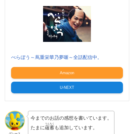
べらぼう～蔦重栄華乃夢噺～全話配信中。
Amazon
U-NEXT
今までのお話の感想を書いています。
うんちく
たまに
蘊蓄
も追加しています。
グレース