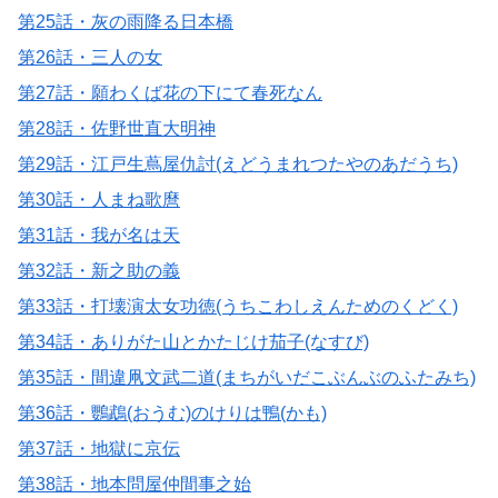
第25話・灰の雨降る日本橋
第26話・三人の女
第27話・願わくば花の下にて春死なん
第28話・佐野世直大明神
第29話・江戸生蔦屋仇討(えどうまれつたやのあだうち)
第30話・人まね歌麿
第31話・我が名は天
第32話・新之助の義
第33話・打壊演太女功徳(うちこわしえんためのくどく)
第34話・ありがた山とかたじけ茄子(なすび)
第35話・間違凧文武二道(まちがいだこぶんぶのふたみち)
第36話・鸚鵡(おうむ)のけりは鴨(かも)
第37話・地獄に京伝
第38話・地本問屋仲間事之始