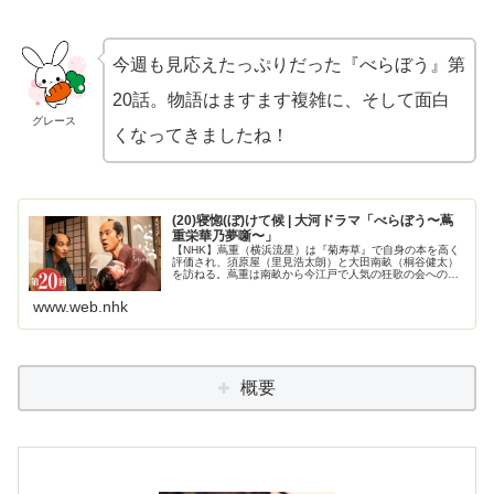
今週も見応えたっぷりだった『べらぼう』第
20話。物語はますます複雑に、そして面白
グレース
くなってきましたね！
(20)寝惚(ぼ)けて候 | 大河ドラマ「べらぼう〜蔦
重栄華乃夢噺〜」
【NHK】蔦重（横浜流星）は『菊寿草』で自身の本を高く
評価され、須原屋（里見浩太朗）と大田南畝（桐谷健太）
を訪ねる。蔦重は南畝から今江戸で人気の狂歌の会への誘
いを受ける。
www.web.nhk
概要