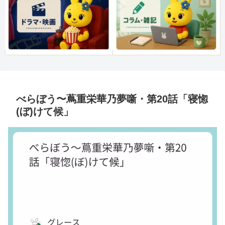
べらぼう〜蔦重栄華乃夢噺・第20話「寝惚
(ぼ)けて候」