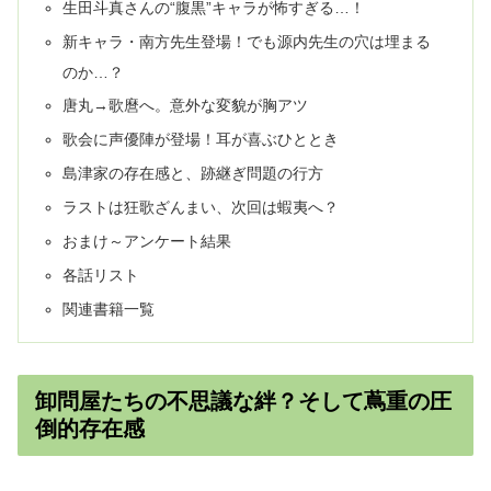
生田斗真さんの“腹黒”キャラが怖すぎる…！
新キャラ・南方先生登場！でも源内先生の穴は埋まる
のか…？
唐丸→歌麿へ。意外な変貌が胸アツ
歌会に声優陣が登場！耳が喜ぶひととき
島津家の存在感と、跡継ぎ問題の行方
ラストは狂歌ざんまい、次回は蝦夷へ？
おまけ～アンケート結果
各話リスト
関連書籍一覧
卸問屋たちの不思議な絆？そして蔦重の圧
倒的存在感