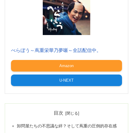
べらぼう～蔦重栄華乃夢噺～全話配信中。
Amazon
U-NEXT
目次
卸問屋たちの不思議な絆？そして蔦重の圧倒的存在感