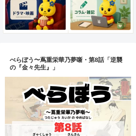
べらぼう〜蔦重栄華乃夢噺・第8話「逆襲
の『金々先生』」