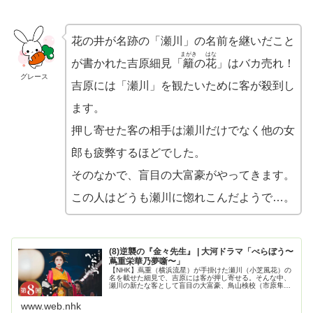
花の井が名跡の「瀬川」の名前を継いだこと
まがき
はな
が書かれた吉原細見「
籬
の
花
」はバカ売れ！
グレース
吉原には「瀬川」を観たいために客が殺到し
ます。
押し寄せた客の相手は瀬川だけでなく他の女
郎も疲弊するほどでした。
そのなかで、盲目の大富豪がやってきます。
この人はどうも瀬川に惚れこんだようで…。
(8)逆襲の『金々先生』 | 大河ドラマ「べらぼう〜
蔦重栄華乃夢噺〜」
【NHK】蔦重（横浜流星）が手掛けた瀬川（小芝風花）の
名を載せた細見で、吉原には客が押し寄せる。そんな中、
瀬川の新たな客として盲目の大富豪、鳥山検校（市原隼
人）が現れる。
www.web.nhk