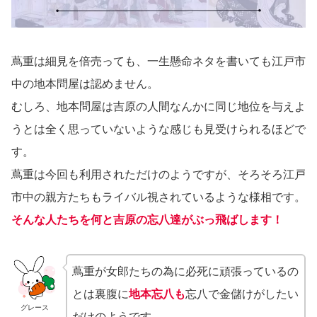
蔦重は細見を倍売っても、一生懸命ネタを書いても江戸市
中の地本問屋は認めません。
むしろ、地本問屋は吉原の人間なんかに同じ地位を与えよ
うとは全く思っていないような感じも見受けられるほどで
す。
蔦重は今回も利用されただけのようですが、そろそろ江戸
市中の親方たちもライバル視されているような様相です。
そんな人たちを何と吉原の忘八達がぶっ飛ばします！
蔦重が女郎たちの為に必死に頑張っているの
とは裏腹に
地本忘八も
忘八で金儲けがしたい
グレース
だけのようです。