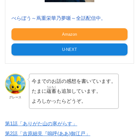
べらぼう～蔦重栄華乃夢噺～全話配信中。
Amazon
U-NEXT
今までのお話の感想を書いています。
うんちく
たまに
蘊蓄
も追加しています。
グレース
よろしかったらどうぞ。
第1話「ありがた山の寒がらす」
第2話「吉原細見『嗚呼(ああ)御江戸」