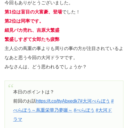
今回もありがとうございました。
第1位は盲目の大富豪、登場
でした！
第2位は同率です。
細見バカ売れ、吉原大繁盛
繁盛しすぎて女郎たち疲弊
主人公の蔦重の事よりも周りの事の方が注目されているよ
なあと思う今回の大河ドラマです。
みなさんは、どう思われるでしょうか？
本日のポイントは？
前回のお話
https://t.co/ttyAbxedk7
#大河べらぼう
#
べらぼう～蔦重栄華乃夢噺～
#べらぼう
#大河ド
ラマ