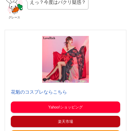
えっ？今度はパクリ疑惑？
グレース
花魁のコスプレならこちら
Yahoo!ショッピング
楽天市場