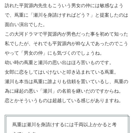
訪れた平賀源内先生もこういう男女の仲には敏感なよう
で、蔦重に「瀬川を身請けすればどう？」と提案したのは
面白い演出でした。
この大河ドラマで平賀源内が男色だった事を初めて知った
私でしたが、それでも平賀源内が粋な人であったのでこう
やって「男女の仲」にも気づくのでしょうね。
幼い時の蔦重と瀬川の思い出はほろ苦いものです。
女郎に恋をしてはいけないと叩き込まれている蔦重。
瀬川も本当は蔦重に誰よりも信頼を置いているし、蔦重の
為に縁起の悪い「瀬川」の名前を継いだのですからね。
恋とかそういうものは超越している感じがありますね。
蔦重は瀬川を身請けするには千両以上かかると考