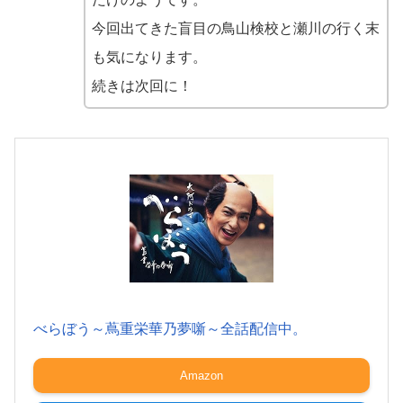
今回出てきた盲目の鳥山検校と瀬川の行く末
も気になります。
続きは次回に！
べらぼう～蔦重栄華乃夢噺～全話配信中。
Amazon