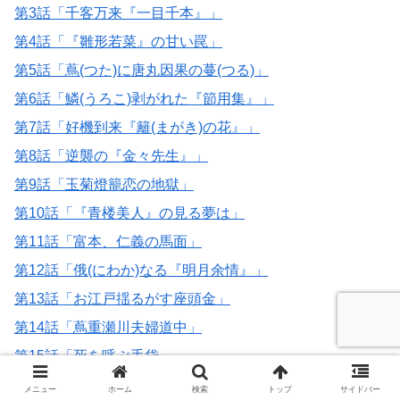
第3話「千客万来『一目千本』」
第4話「『雛形若菜』の甘い罠」
第5話「蔦(つた)に唐丸因果の蔓(つる)」
第6話「鱗(うろこ)剥がれた『節用集』」
第7話「好機到来『籬(まがき)の花』」
第8話「逆襲の『金々先生』」
第9話「玉菊燈籠恋の地獄」
第10話「『青楼美人』の見る夢は」
第11話「富本、仁義の馬面」
第12話「俄(にわか)なる『明月余情』」
第13話「お江戸揺るがす座頭金」
第14話「蔦重瀬川夫婦道中」
第15話「死を呼ぶ手袋」
第16話「さらば源内、見立は蓬莱(ほうらい)」
メニュー
ホーム
検索
トップ
サイドバー