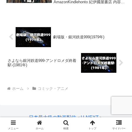
AmazonKindlehonto 紀伊國屋書店 内容
(ドラマに準拠します）「夢を持たない
男」がいました。その男は鍵を拾いま
す。でも、何の鍵かは分かりま...
劇場版・銀河鉄道999(1979年)
さよなら銀河鉄道999‐アンドロメダ終着
駅‐(1981年)
ホーム
コミック・アニメ
日本最大級の動画配信＜U-NEXT＞
メニュー
ホーム
検索
トップ
サイドバー