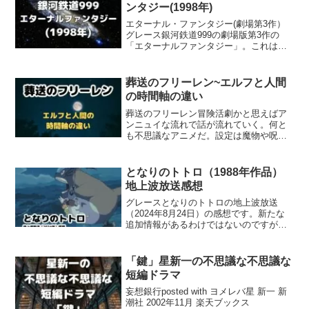
売当初は、やなせ先生が「...
ンタジー(1998年)
エターナル・ファンタジー(劇場第3作）
グレース銀河鉄道999の劇場版第3作の
「エターナルファンタジー」。これは劇
場版の続きという話ではなくて原作の旅
が終了した後の話となります。作品の経
緯原作本編も一度目の旅が終了後、松本
葬送のフリーレン~エルフと人間
零士が次の旅の話を書...
の時間軸の違い
葬送のフリーレン冒険活劇かと思えばア
ンニュイな流れで話が流れていく。何と
も不思議なアニメだ。設定は魔物や呪い
などを倒していく物語だった。この「だ
った」というのがミソで、何とこの話は
最初の冒険が終わったところから始ま
となりのトトロ（1988年作品）
る。それはこの主人公のフリ...
地上波放送感想
グレースとなりのトトロの地上波放送
（2024年8月24日）の感想です。新たな
追加情報があるわけではないのですが、
副音声の解説が水谷優子さんという事で
感極まってしまいました。彼女への思い
やトトロを観ての新発見を書いていきま
「鍵」星新一の不思議な不思議な
すのでどうぞお読みく...
短編ドラマ
妄想銀行posted with ヨメレバ星 新一 新
潮社 2002年11月 楽天ブックス