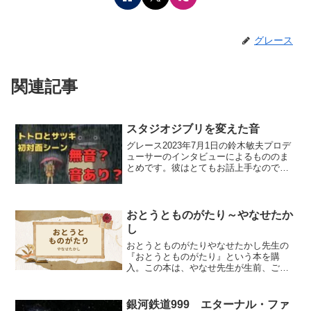
グレース
関連記事
スタジオジブリを変えた音
グレース2023年7月1日の鈴木敏夫プロデ
ューサーのインタビューによるもののま
とめです。彼はとてもお話上手なので大
袈裟な部分もあるかもしれませんが、面
白いのでアップしておきます。となりの
トトロ初めてサツキとトトロがバス停で
会うシーンには最初...
おとうとものがたり～やなせたか
し
おとうとものがたりやなせたかし先生の
『おとうとものがたり』という本を購
入。この本は、やなせ先生が生前、ご自
身の弟・千尋さんとのことを綴った18篇
の詩集です。この度の朝ドラで大きく増
販され、手に入ることになりました。発
銀河鉄道999 エターナル・ファ