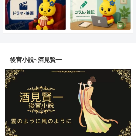
後宮小説~酒見賢一