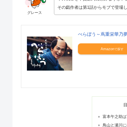
その戯作者は第1話からモブで登場
グレース
べらぼう～蔦重栄華乃
Amazon
富本午之助は
鳥山と瀬川に