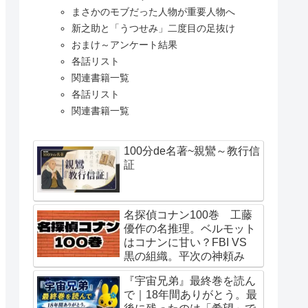
まさかのモブだった人物が重要人物へ
新之助と「うつせみ」二度目の足抜け
おまけ～アンケート結果
各話リスト
関連書籍一覧
各話リスト
関連書籍一覧
100分de名著~親鸞～教行信
証
名探偵コナン100巻 工藤
優作の名推理。ベルモット
はコナンに甘い？FBI VS
黒の組織。平次の神頼み
『宇宙兄弟』最終巻を読ん
で｜18年間ありがとう。最