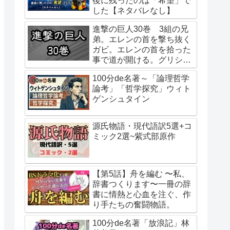
後に残ったのは「希望」で
した【ネタバレなし】
進撃の巨人30巻 3組の兄
弟。エレンの首を撃ち抜く
ガビ。エレンの首を拾った
事で道が開ける。グリシャ
の行動はエレンの指示。始
100分de名著～「論理哲学
祖ユミルの巨人化は虫との
論考」「哲学探究」ウィト
接触？二千年前からユミル
ゲンシュタイン
が待っていたもの。
源氏物語・現代語訳5選+コ
ミック2選~紫式部原作
【第5話】舟を編む 〜私、
辞書つくります〜一冊の辞
書に情熱と心血を注ぐ、作
り手たちの奮闘物語。
100分de名著「放浪記」林