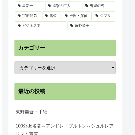
星新一
進撃の巨人
鬼滅の刃
宇宙兄弟
篤姫
推理・探偵
ジブリ
ビジネス本
角野栄子
カテゴリー
最近の投稿
東野圭吾・手紙
100分de名著～アンドレ・ブルトン～シュルレア
リスム宣言