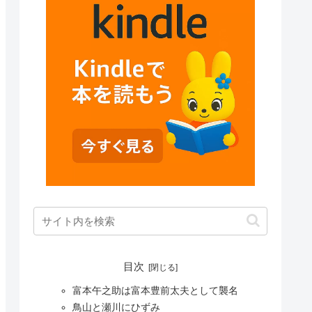
目次
富本午之助は富本豊前太夫として襲名
鳥山と瀬川にひずみ