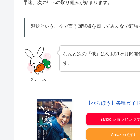
早速、次の年への取り組みが始まります。
廻状という、今で言う回覧板を回してみんなで頑張
なんと次の「俄」は8月の1ヶ月間
す。
グレース
【べらぼう】各種ガイド
Yahoo!ショッピング
Amazon