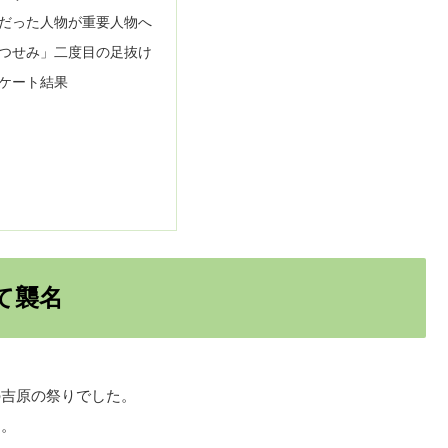
だった人物が重要人物へ
つせみ」二度目の足抜け
ケート結果
て襲名
の吉原の祭りでした。
た。