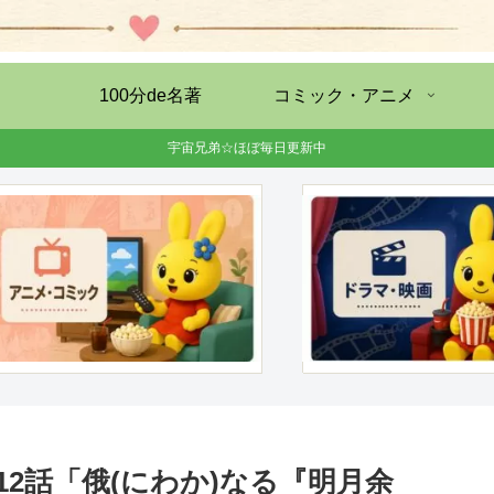
100分de名著
コミック・アニメ
宇宙兄弟☆ほぼ毎日更新中
2話「俄(にわか)なる『明月余