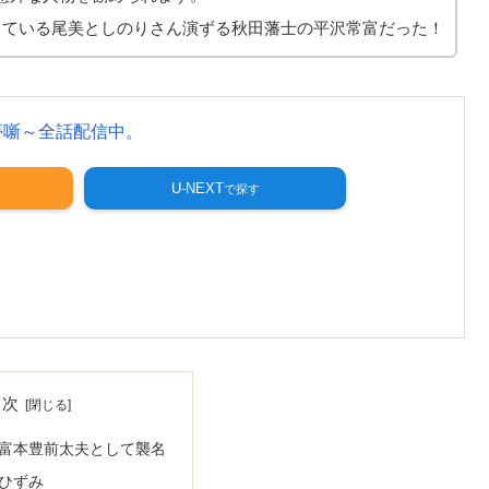
している尾美としのりさん演ずる秋田藩士の平沢常富だった！
夢噺～全話配信中。
U-NEXT
目次
富本豊前太夫として襲名
ひずみ