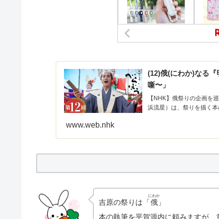
(12)俄(にわか)な
噺〜」
【NHK】俄祭りの企画を
浜流星）は、祭りを描く本
www.web.nhk
にわか
吉原の祭りは「
俄
」
本の執筆を平賀源内に頼みますが、