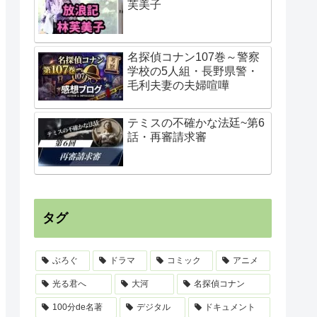
芙美子
名探偵コナン107巻～警察
学校の5人組・長野県警・
毛利夫妻の夫婦喧嘩
テミスの不確かな法廷~第6
話・再審請求審
タグ
ぶろぐ
ドラマ
コミック
アニメ
光る君へ
大河
名探偵コナン
100分de名著
デジタル
ドキュメント