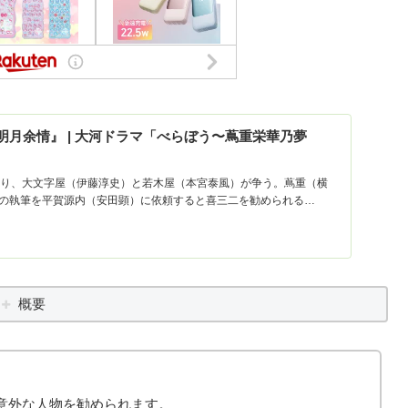
る『明月余情』 | 大河ドラマ「べらぼう〜蔦重栄華乃夢
巡り、大文字屋（伊藤淳史）と若木屋（本宮泰風）が争う。蔦重（横
の執筆を平賀源内（安田顕）に依頼すると喜三二を勧められる…
概要
意外な人物を勧められます。