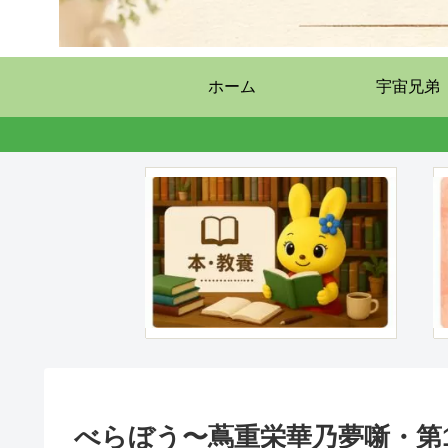
ホーム
宇宙兄弟
べらぼう〜蔦重栄華乃夢噺・第1