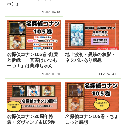
べ）』
2025.04.18
名探偵コナン105巻~紅葉
地上波初・黒鉄の魚影・
と伊織・「真実はいつも
ネタバレあり感想
一つ！」は蘭姉ちゃん・
キッド犯人に?風の女神合
2025.01.30
2024.04.19
同捜査
名探偵コナン30周年特
名探偵コナン105巻・ちょ
集・ダヴィンチ&105巻
こっと感想