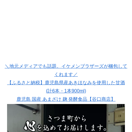
＼地元メディアでも話題。イケメンブラザーズが梱包して
くれます／
【ふるさと納税】鹿児島県産あきほなみを使用した甘酒
(計6本・1本900ml)
鹿児島 国産 あまざけ 麹 発酵食品【谷口商店】