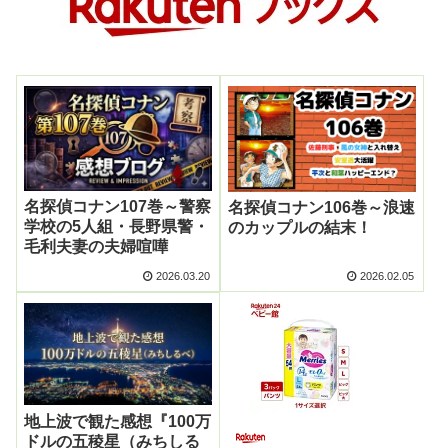
名探偵コナン107巻～警察
名探偵コナン106巻～浪速
学校の5人組・長野県警・
のカップルの結末！
毛利夫妻の夫婦喧嘩
2026.03.20
2026.02.05
地上波で観た感想『100万
ドルの五稜星（みちしる