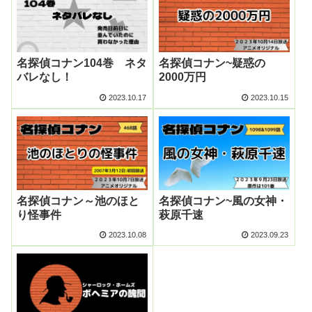
名探偵コナン104巻 ネタ
名探偵コナン~疑惑の
バレなし！
2000万円
2023.10.17
2023.10.15
名探偵コナン～池のほと
名探偵コナン~風の女神・
り怪事件
萩原千速
2023.10.08
2023.09.23