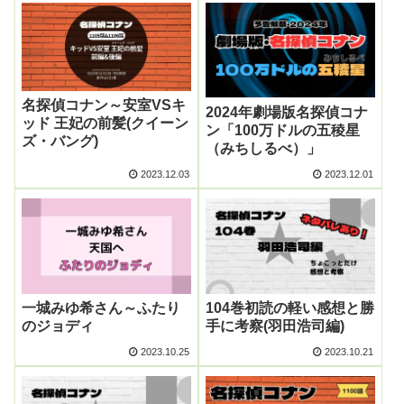
名探偵コナン～安室VSキ
2024年劇場版名探偵コナ
ッド 王妃の前髪(クイーン
ン「100万ドルの五稜星
ズ・バング)
（みちしるべ）」
2023.12.03
2023.12.01
一城みゆ希さん～ふたり
104巻初読の軽い感想と勝
のジョディ
手に考察(羽田浩司編)
2023.10.25
2023.10.21