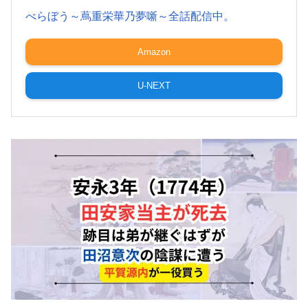
べらぼう～蔦重栄華乃夢噺～全話配信中。
Amazon
U-NEXT