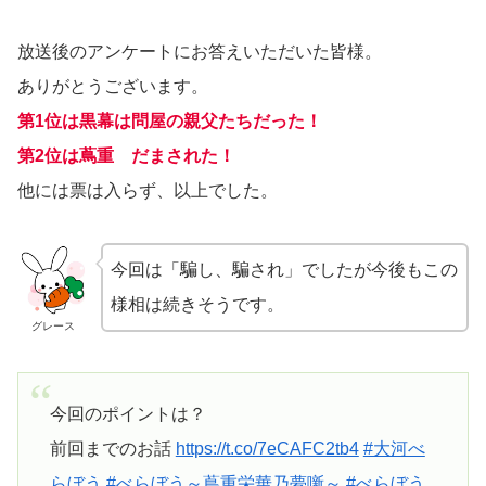
放送後のアンケートにお答えいただいた皆様。
ありがとうございます。
第1位は黒幕は問屋の親父たちだった！
第2位は蔦重 だまされた！
他には票は入らず、以上でした。
今回は「騙し、騙され」でしたが今後もこの
様相は続きそうです。
グレース
今回のポイントは？
前回までのお話
https://t.co/7eCAFC2tb4
#大河べ
らぼう
#べらぼう～蔦重栄華乃夢噺～
#べらぼう