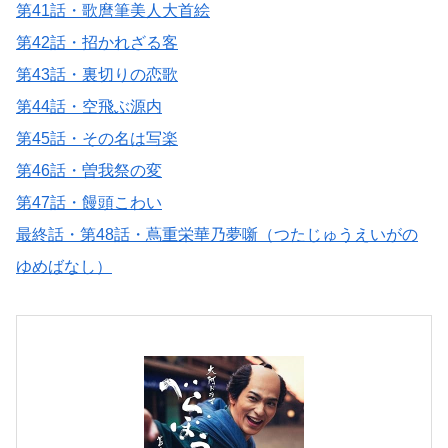
第41話・歌麿筆美人大首絵
第42話・招かれざる客
第43話・裏切りの恋歌
第44話・空飛ぶ源内
第45話・その名は写楽
第46話・曽我祭の変
第47話・饅頭こわい
最終話・第48話・蔦重栄華乃夢噺（つたじゅうえいがの
ゆめばなし）