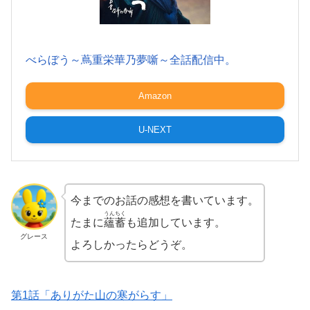
べらぼう～蔦重栄華乃夢噺～全話配信中。
Amazon
U-NEXT
今までのお話の感想を書いています。
うんちく
たまに
蘊蓄
も追加しています。
グレース
よろしかったらどうぞ。
第1話「ありがた山の寒がらす」