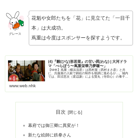
花魁や女郎たちを「花」に見立てた「一目千
本」は大成功。
グレース
蔦重は今度はスポンサーを探すようです。
(4)『雛(ひな)形若菜』の甘い罠(わな) | 大河ドラ
マ「べらぼう〜蔦重栄華乃夢噺〜」
【NHK】蔦重（横浜流星）は西村屋（西村まさ彦）と共
に、呉服屋の入銀で錦絵の制作を順調に進めるが…。城内
では、田沼意次（渡辺謙）による賢丸（寺田心）の養子計
画に暗雲が…。
www.web.nhk
目次
幕府では御三卿に異変が！
新たな絵師に鉄拳さん