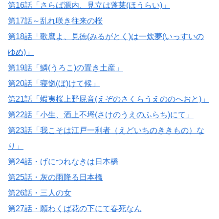
第16話「さらば源内、見立は蓬莱(ほうらい)」
第17話～乱れ咲き往来の桜
第18話「歌麿よ、見徳(みるがとく)は一炊夢(いっすいの
ゆめ)」
第19話「鱗(うろこ)の置き土産」
第20話「寝惚(ぼ)けて候」
第21話「蝦夷桜上野屁音(えぞのさくらうえののへおと)」
第22話「小生、酒上不埒(さけのうえのふらち)にて」
第23話「我こそは江戸一利者（えどいちのききもの）な
り」
第24話・げにつれなきは日本橋
第25話・灰の雨降る日本橋
第26話・三人の女
第27話・願わくば花の下にて春死なん