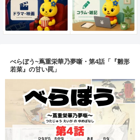
べらぼう~蔦重栄華乃夢噺・第4話「『雛形
若菜』の甘い罠」