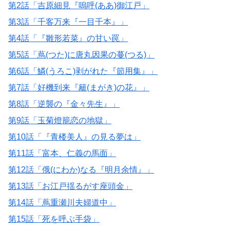
第2話「吉原細見『嗚呼(ああ)御江戸」
第3話「千客万来『一目千本』」
第4話「『雛形若菜』の甘い罠」
第5話「蔦(つた)に唐丸因果の蔓(つる)」
第6話「鱗(うろこ)剥がれた『節用集』」
第7話「好機到来『籬(まがき)の花』」
第8話「逆襲の『金々先生』」
第9話「玉菊燈籠恋の地獄」
第10話「『青楼美人』の見る夢は」
第11話「富本、仁義の馬面」
第12話「俄(にわか)なる『明月余情』」
第13話「お江戸揺るがす座頭金」
第14話「蔦重瀬川夫婦道中」
第15話「死を呼ぶ手袋」