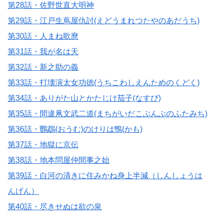
第28話・佐野世直大明神
第29話・江戸生蔦屋仇討(えどうまれつたやのあだうち)
第30話・人まね歌麿
第31話・我が名は天
第32話・新之助の義
第33話・打壊演太女功徳(うちこわしえんためのくどく)
第34話・ありがた山とかたじけ茄子(なすび)
第35話・間違凧文武二道(まちがいだこぶんぶのふたみち)
第36話・鸚鵡(おうむ)のけりは鴨(かも)
第37話・地獄に京伝
第38話・地本問屋仲間事之始
第39話・白河の清きに住みかね身上半減（しんしょうは
んげん）
第40話・尽きせぬは欲の泉