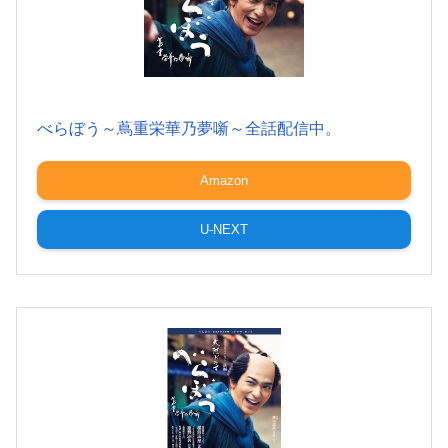
べらぼう～蔦重栄華乃夢噺～全話配信中。
Amazon
U-NEXT