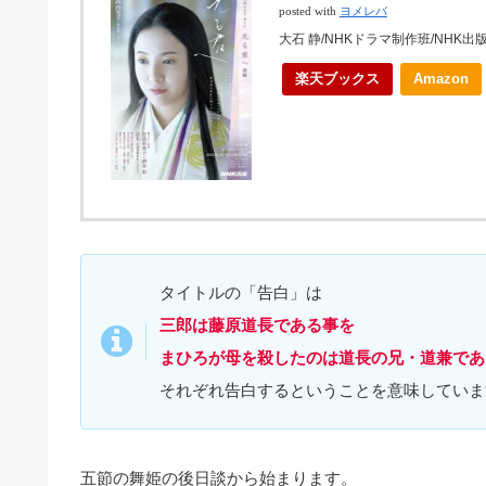
posted with
ヨメレバ
大石 静/NHKドラマ制作班/NHK出版 
楽天ブックス
Amazon
タイトルの「告白」は
三郎は藤原道長である事を
まひろが母を殺したのは道長の兄・道兼であ
それぞれ告白するということを意味していま
五節の舞姫の後日談から始まります。