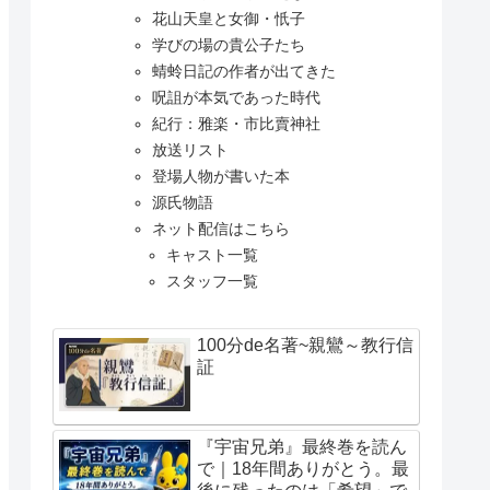
花山天皇と女御・忯子
学びの場の貴公子たち
蜻蛉日記の作者が出てきた
呪詛が本気であった時代
紀行：雅楽・市比賣神社
放送リスト
登場人物が書いた本
源氏物語
ネット配信はこちら
キャスト一覧
スタッフ一覧
100分de名著~親鸞～教行信
証
『宇宙兄弟』最終巻を読ん
で｜18年間ありがとう。最