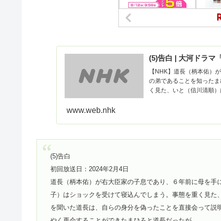
(5)告白 | 大河ドラ
【NHK】道長（柄本佑）
の弟であることを知ったま
く見た、いと（信川清順）
www.web.nhk
(5)告白
初回放送日：2024年2月4日
道長（柄本佑）が右大臣家の子息であり、６年前に母を手
子）はショックを受けて寝込んでしまう。事態を重く見た
を聞いた道長は、自らの身分を偽ったことを直接会って説
やく再会することができたまひろと道長だったが…