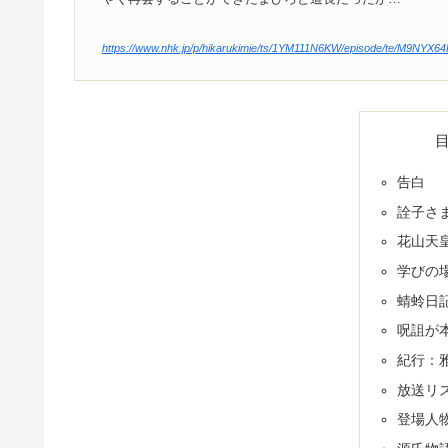
https://www.nhk.jp/p/hikarukimie/ts/1YM111N6KW/episode/te/M9NYX6
告白
詮子さ
花山天
学びの
蜻蛉日
呪詛が
紀行：
放送リ
登場人