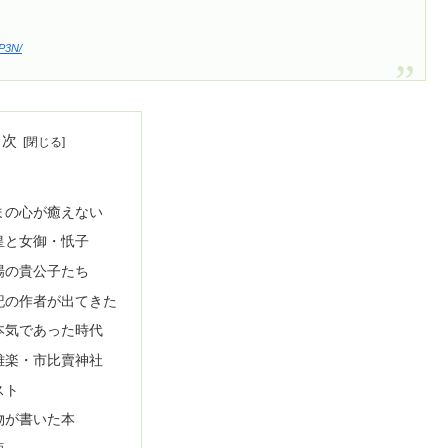
4P3N/
目次
まの心が癒えない
皇と女御・忯子
場の貴公子たち
記の作者が出てきた
本気であった時代
雅楽・市比賣神社
スト
物が書いた本