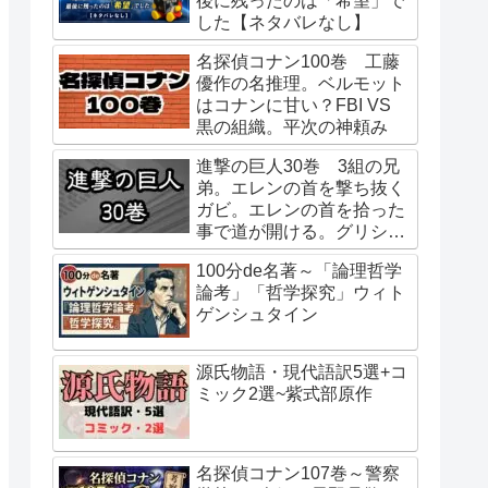
後に残ったのは「希望」で
した【ネタバレなし】
名探偵コナン100巻 工藤
優作の名推理。ベルモット
はコナンに甘い？FBI VS
黒の組織。平次の神頼み
進撃の巨人30巻 3組の兄
弟。エレンの首を撃ち抜く
ガビ。エレンの首を拾った
事で道が開ける。グリシャ
の行動はエレンの指示。始
100分de名著～「論理哲学
祖ユミルの巨人化は虫との
論考」「哲学探究」ウィト
接触？二千年前からユミル
ゲンシュタイン
が待っていたもの。
源氏物語・現代語訳5選+コ
ミック2選~紫式部原作
名探偵コナン107巻～警察