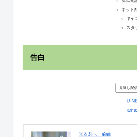
源氏物
ネット
キャ
スタ
告白
見逃し配
U-N
ama
光る君へ 前編