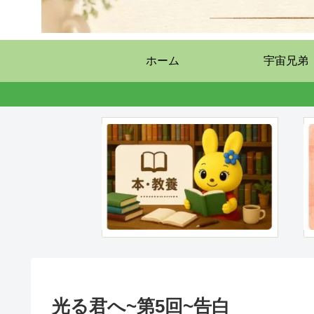
ホーム
宇宙兄弟
光る君へ~第5回~告白