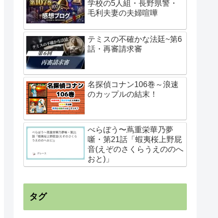
学校の5人組・長野県警・
毛利夫妻の夫婦喧嘩
テミスの不確かな法廷~第6
話・再審請求審
名探偵コナン106巻～浪速
のカップルの結末！
べらぼう〜蔦重栄華乃夢
噺・第21話「蝦夷桜上野屁
音(えぞのさくらうえののへ
おと)」
タグ