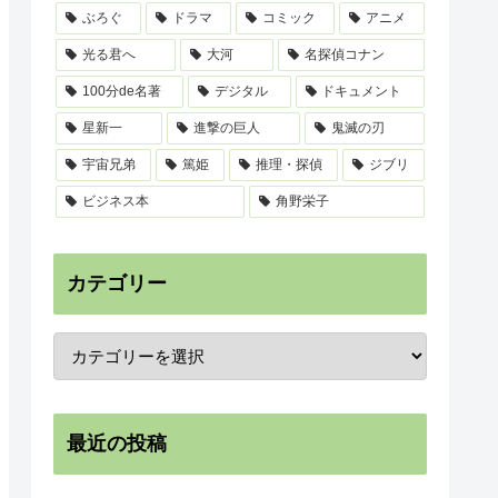
ぶろぐ
ドラマ
コミック
アニメ
光る君へ
大河
名探偵コナン
100分de名著
デジタル
ドキュメント
星新一
進撃の巨人
鬼滅の刃
宇宙兄弟
篤姫
推理・探偵
ジブリ
ビジネス本
角野栄子
カテゴリー
最近の投稿