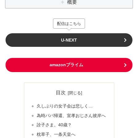
概要
配信はこちら
U-NEXT
amazonプライム
目次
久しぶりの女子会は悲しく…
為時パパ帰還、宣孝おじさん彼岸へ
詮子さま。40歳？
枕草子、一条天皇へ