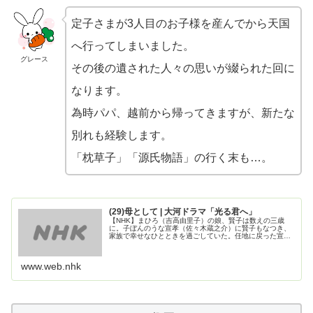
定子さまが3人目のお子様を産んでから天国
へ行ってしまいました。
グレース
その後の遺された人々の思いが綴られた回に
なります。
為時パパ、越前から帰ってきますが、新たな
別れも経験します。
「枕草子」「源氏物語」の行く末も…。
(29)母として | 大河ドラマ「光る君へ」
【NHK】まひろ（吉高由里子）の娘、賢子は数えの三歳
に。子ぼんのうな宣孝（佐々木蔵之介）に賢子もなつき、
家族で幸せなひとときを過ごしていた。任地に戻った宣孝
だったが…。まひろを案ずる道長（柄本佑）は、越前国守
の再任かなわず帰京した為時（岸谷...
www.web.nhk