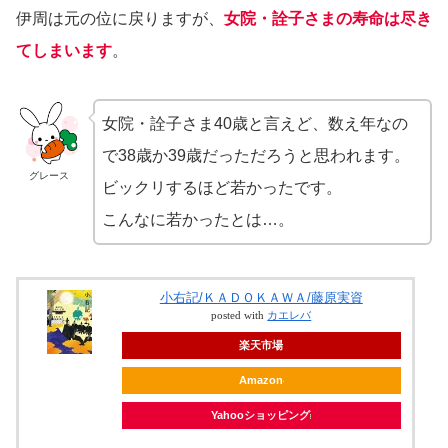
伊周は元の位に戻りますが、
女院・詮子さまの寿命は尽き
てしまいます
。
女院・詮子さま40歳と言えど、数え年なの
で38歳か39歳だっただろうと思われます。
グレース
ビックリするほど若かったです。
こんなに若かったとは…。
小右記/ＫＡＤＯＫＡＷＡ/藤原実資
posted with
カエレバ
楽天市場
Amazon
Yahooショッピング