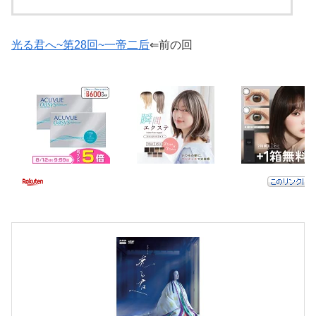
光る君へ~第28回~一帝二后
⇐前の回