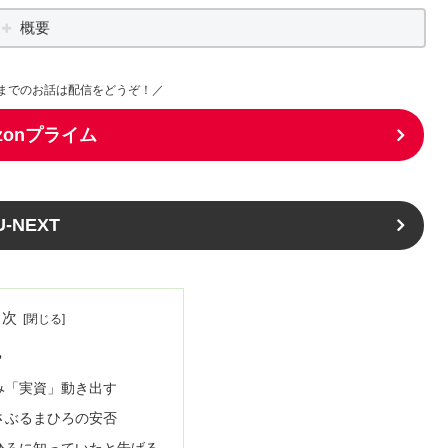
概要
までのお話は配信をどうぞ！／
zonプライム
U-NEXT
目次
？
み「実資」動き出す
さぶるまひろの安否