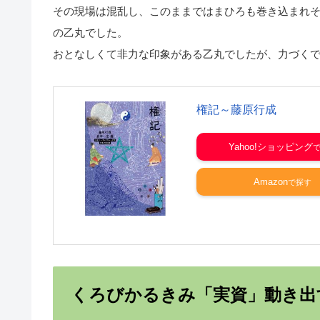
その現場は混乱し、このままではまひろも巻き込まれ
の乙丸でした。
おとなしくて非力な印象がある乙丸でしたが、力づく
権記～藤原行成
Yahoo!ショッピング
Amazon
くろびかるきみ「実資」動き出