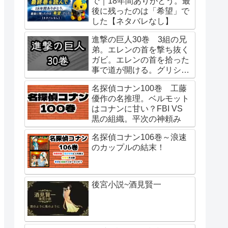
で｜18年間ありがとう。最
後に残ったのは「希望」で
した【ネタバレなし】
進撃の巨人30巻 3組の兄
弟。エレンの首を撃ち抜く
ガビ。エレンの首を拾った
事で道が開ける。グリシャ
の行動はエレンの指示。始
名探偵コナン100巻 工藤
祖ユミルの巨人化は虫との
優作の名推理。ベルモット
接触？二千年前からユミル
はコナンに甘い？FBI VS
が待っていたもの。
黒の組織。平次の神頼み
名探偵コナン106巻～浪速
のカップルの結末！
後宮小説~酒見賢一