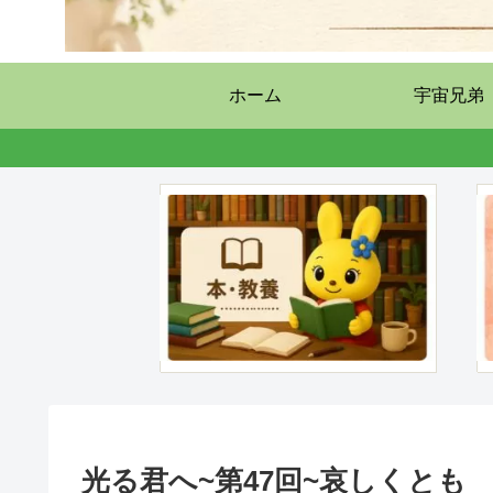
ホーム
宇宙兄弟
光る君へ~第47回~哀しくとも