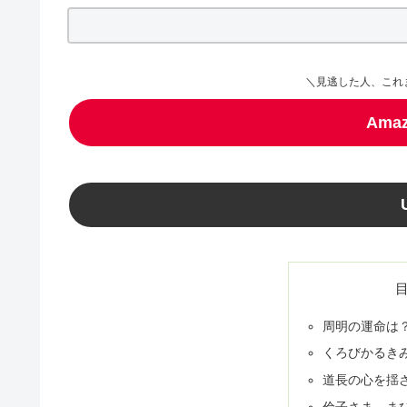
＼見逃した人、これ
Ama
周明の運命は
くろびかるき
道長の心を揺