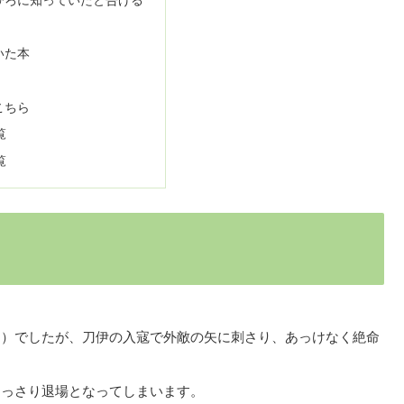
ひろに知っていたと告げる
いた本
こちら
覧
覧
ン）でしたが、刀伊の入寇で外敵の矢に刺さり、あっけなく絶命
あっさり退場となってしまいます。