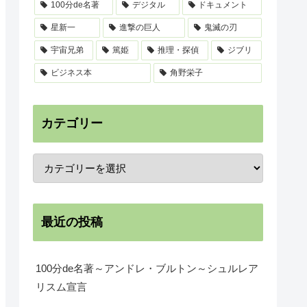
100分de名著
デジタル
ドキュメント
星新一
進撃の巨人
鬼滅の刃
宇宙兄弟
篤姫
推理・探偵
ジブリ
ビジネス本
角野栄子
カテゴリー
最近の投稿
100分de名著～アンドレ・ブルトン～シュルレア
リスム宣言