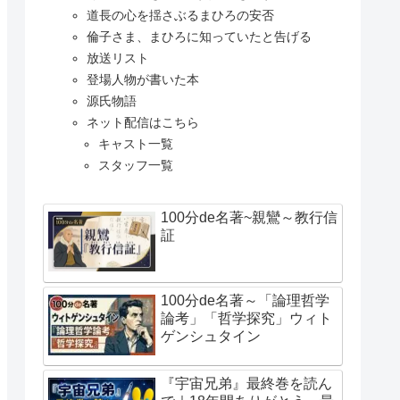
道長の心を揺さぶるまひろの安否
倫子さま、まひろに知っていたと告げる
放送リスト
登場人物が書いた本
源氏物語
ネット配信はこちら
キャスト一覧
スタッフ一覧
100分de名著~親鸞～教行信
証
100分de名著～「論理哲学
論考」「哲学探究」ウィト
ゲンシュタイン
『宇宙兄弟』最終巻を読ん