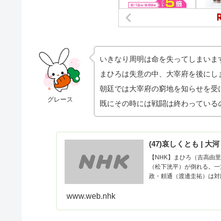
いきなり周明は命を失ってしまいま
まひろは失意の中、大宰府を後にし
朝廷では大宰府の窮地を知らせを受
グレース
既にその時には戦闘は終わっている
(47)哀しくとも | 
【NHK】まひろ（吉高由
（松下洸平）が倒れる。一
政・頼通（渡邊圭祐）は対
www.web.nhk