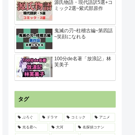
源氏物語・現代語訳5選+コ
ミック2選~紫式部原作
鬼滅の刃~柱稽古編~第四話
~笑顔になれる
100分de名著「放浪記」林
芙美子
タグ
ぶろぐ
ドラマ
コミック
アニメ
光る君へ
大河
名探偵コナン