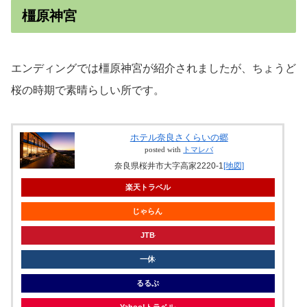
橿原神宮
エンディングでは橿原神宮が紹介されましたが、ちょうど
桜の時期で素晴らしい所です。
ホテル奈良さくらいの郷
posted with
トマレバ
奈良県桜井市大字高家2220-1
[地図]
楽天トラベル
じゃらん
JTB
一休
るるぶ
Yahoo!トラベル