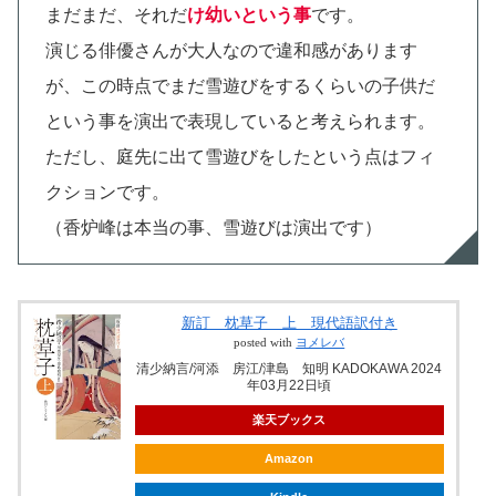
まだまだ、それだ
け幼いという事
です。
演じる俳優さんが大人なので違和感があります
が、この時点でまだ雪遊びをするくらいの子供だ
という事を演出で表現していると考えられます。
ただし、庭先に出て雪遊びをしたという点はフィ
クションです。
（香炉峰は本当の事、雪遊びは演出です）
新訂 枕草子 上 現代語訳付き
posted with
ヨメレバ
清少納言/河添 房江/津島 知明 KADOKAWA 2024
年03月22日頃
楽天ブックス
Amazon