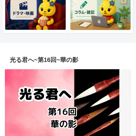
光る君へ~第16回~華の影