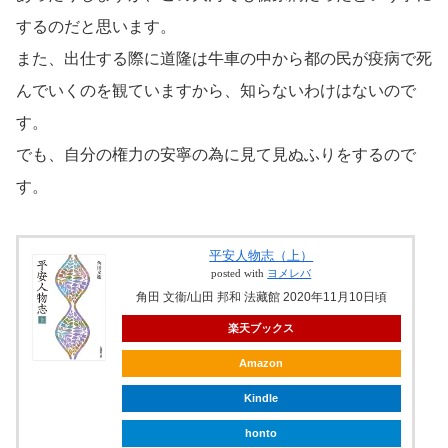
するのだと思います。
また、出仕する際に道隆は牛車の中から都の民が疫病で死
んでいくのを観ていますから、知らないわけはないので
す。
でも、自分の権力の安寧の為に見て見ぬふりをするので
す。
平安人物志（上）
posted with
ヨメレバ
角田 文衞/山田 邦和 法藏館 2020年11月10日頃
楽天ブックス
Amazon
Kindle
honto