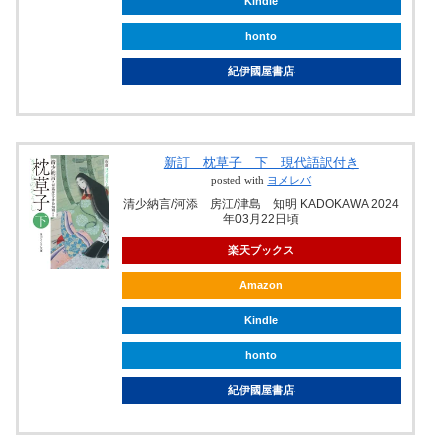
Kindle
honto
紀伊國屋書店
新訂 枕草子 下 現代語訳付き
posted with
ヨメレバ
清少納言/河添 房江/津島 知明 KADOKAWA 2024
年03月22日頃
楽天ブックス
Amazon
Kindle
honto
紀伊國屋書店