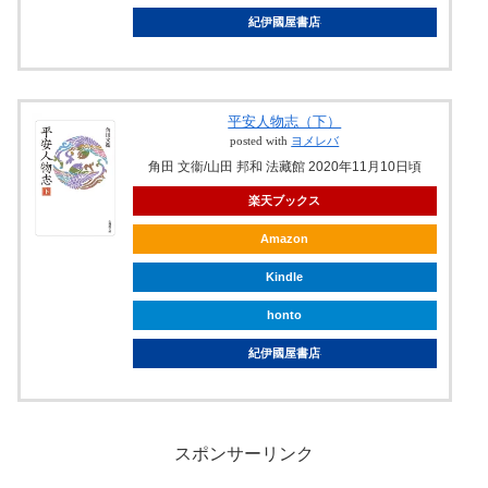
紀伊國屋書店
平安人物志（下）
posted with
ヨメレバ
角田 文衞/山田 邦和 法藏館 2020年11月10日頃
楽天ブックス
Amazon
Kindle
honto
紀伊國屋書店
スポンサーリンク