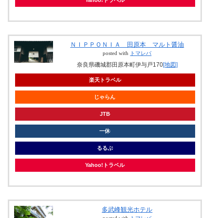
ＮＩＰＰＯＮＩＡ 田原本 マルト醤油
posted with
トマレバ
奈良県磯城郡田原本町伊与戸170
[地図]
楽天トラベル
じゃらん
JTB
一休
るるぶ
Yahoo!トラベル
多武峰観光ホテル