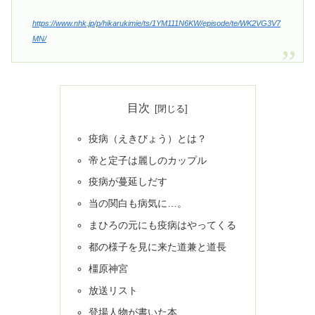
https://www.nhk.jp/p/hikarukimie/ts/1YM111N6KW/episode/te/WK2VG3V7
MN/
目次
疫病（えきびょう）とは？
帝と定子は麗しのカップル
疫病が蔓延しだす
当の関白も病気に…。
まひろの元にも疫病はやってくる
都の様子を見に来た道兼と道長
橿原神宮
放送リスト
登場人物が書いた本