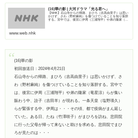
(16)華の影 | 大河ドラマ「光る君へ」
【NHK】石山寺からの帰路、まひろ（吉高由里子）は思い
かけず、さわ（野村麻純）を傷つけていることを知り落胆
する。宮中では、後宮に伊周（三浦翔平）や弟の隆家（竜
星涼）らが集い賑わう中、詮子（吉田羊）が現れる。一条
天皇（塩野瑛久）らが緊張する中...
www.web.nhk
(16)華の影
初回放送日：2024年4月21日
石山寺からの帰路、まひろ（吉高由里子）は思いかけず、さ
わ（野村麻純）を傷つけていることを知り落胆する。宮中で
は、後宮に伊周（三浦翔平）や弟の隆家（竜星涼）らが集い
賑わう中、詮子（吉田羊）が現れる。一条天皇（塩野瑛久）
らが緊張する中、伊周は・・・その頃、都で疫病がまん延し
ていた。ある日、たね（竹澤咲子）がまひろを訪ね、悲田院
に行った父母が帰って来ないと助けを求める。悲田院でまひ
ろが見たのは・・・