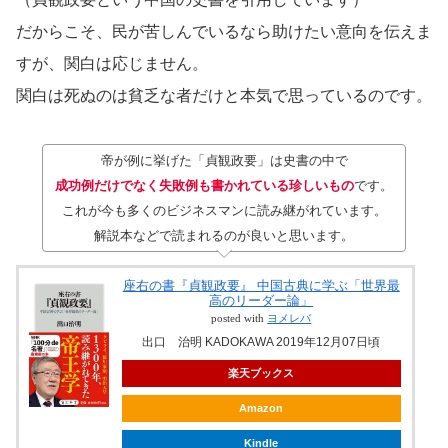
だからこそ、民が苦しんでいるなら助けたい意向を伝えま
すが、関白は応じません。
関白は死ぬのは貧乏な者だけと本気で思っているのです。
帝が例に挙げた「貞観政要」は史書の中で
成功例だけでなく失敗例も書かれている珍しいもの
です。
これが今も多くのビジネスマンに読み継がれています。
解説本などで読まれるのが良いと思います。
座右の書『貞観政要』 中国古典に学ぶ「世界最
高のリーダー論」
posted with
ヨメレバ
出口 治明 KADOKAWA 2019年12月07日頃
楽天ブックス
Amazon
Kindle