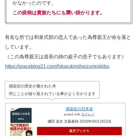
かなかったのです。
この疫病は貴族たちにも襲い掛かります。
有名な所では和泉式部の恋人であった為尊親王が命を落と
しています。
（この為尊親王は道長の姉の超子の息子でもあります）
https://graceblog21.com/hikarukimiheizumisikibu
感染症の歴史が書かれた本
同じことが繰り返されている事がよく分かります
感染症の日本史
posted with
ヨメレバ
磯田 道史 文藝春秋 2020年09月18日頃
楽天ブックス