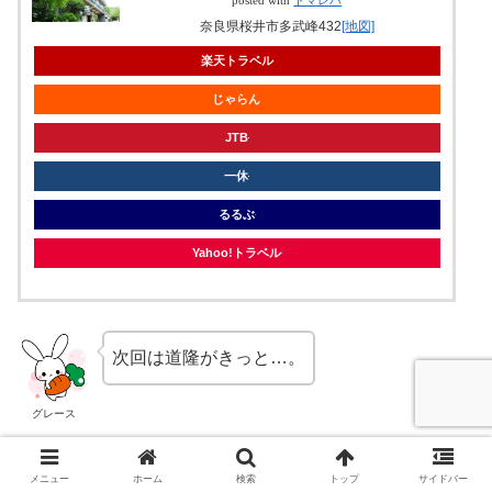
posted with
トマレバ
奈良県桜井市多武峰432
[地図]
楽天トラベル
じゃらん
JTB
一休
るるぶ
Yahoo!トラベル
次回は道隆がきっと…。
グレース
光る君へ～第15回～おごれる者たち
⇐前の回
メニュー
ホーム
検索
トップ
サイドバー