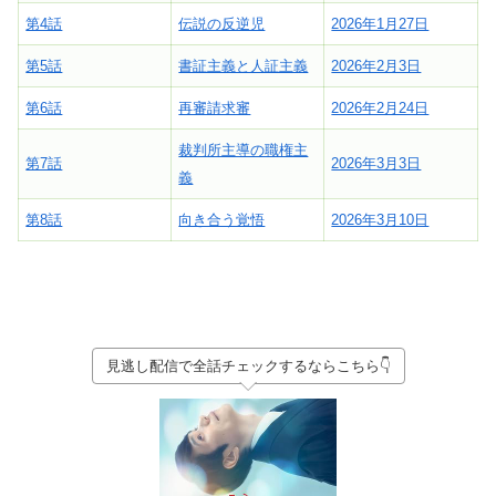
第4話
伝説の反逆児
2026年1月27日
第5話
書証主義と人証主義
2026年2月3日
第6話
再審請求審
2026年2月24日
裁判所主導の職権主
第7話
2026年3月3日
義
第8話
向き合う覚悟
2026年3月10日
見逃し配信で全話チェックするならこちら👇