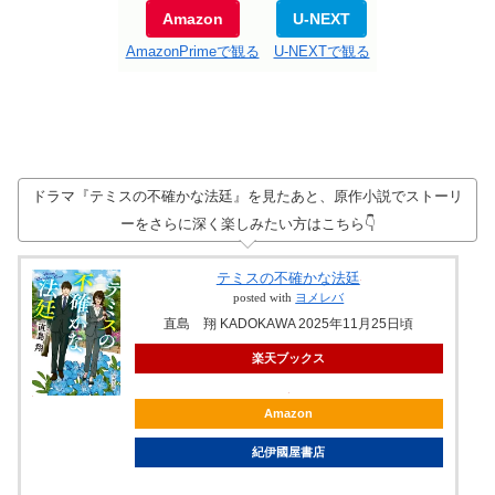
Amazon
U-NEXT
AmazonPrimeで観る
U-NEXTで観る
ドラマ『テミスの不確かな法廷』を見たあと、原作小説でストーリ
ーをさらに深く楽しみたい方はこちら👇
テミスの不確かな法廷
posted with
ヨメレバ
直島 翔 KADOKAWA 2025年11月25日頃
楽天ブックス
Amazon
紀伊國屋書店