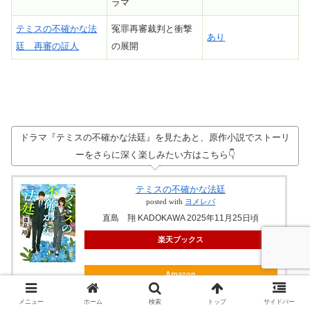
ラマ
テミスの不確かな法
冤罪再審裁判と衝撃
あり
廷 再審の証人
の展開
ドラマ『テミスの不確かな法廷』を見たあと、原作小説でストーリ
ーをさらに深く楽しみたい方はこちら👇
テミスの不確かな法廷
posted with
ヨメレバ
直島 翔 KADOKAWA 2025年11月25日頃
楽天ブックス
Amazon
紀伊國屋書店
メニュー
ホーム
検索
トップ
サイドバー