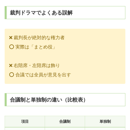
裁判ドラマでよくある誤解
❌ 裁判長が絶対的な権力者
⭕ 実際は「まとめ役」
❌ 右陪席・左陪席は飾り
⭕ 合議では全員が意見を出す
合議制と単独制の違い（比較表）
項目
合議制
単独制