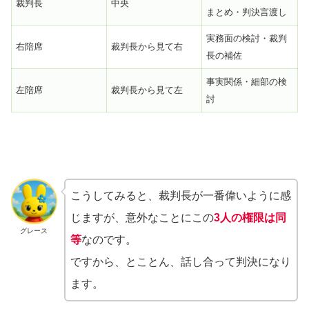
裁判長
中央
まとめ・判決言渡し
実務面の検討・裁判
右陪席
裁判長から見て右
長の補佐
事実関係・細部の検
左陪席
裁判長から見て左
討
こうしてみると、裁判長が一番偉いように感
じますが、意外なことにこの
3人の権限は同
グレース
等
なのです。
ですから、とことん、話し合って判決になり
ます。