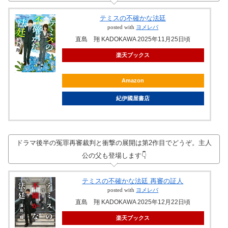
テミスの不確かな法廷
posted with
ヨメレバ
直島 翔 KADOKAWA 2025年11月25日頃
楽天ブックス
Amazon
紀伊國屋書店
ドラマ後半の冤罪再審裁判と衝撃の展開は第2作目でどうぞ。主人
公の父も登場します👇
テミスの不確かな法廷 再審の証人
posted with
ヨメレバ
直島 翔 KADOKAWA 2025年12月22日頃
楽天ブックス