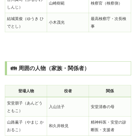
山崎樹範
検察官（検察側）
しんじ）
結城英俊（ゆうき ひ
最高検察庁・次長検
小木茂光
でとし）
事
👪 周囲の人物（家族・関係者）
登場人物
役者
関係
安堂朋子（あんどう
入山法子
安堂清春の母
ともこ）
山路薫子（やまじ か
精神科医・安堂の診
和久井映見
おるこ）
断医・支援者