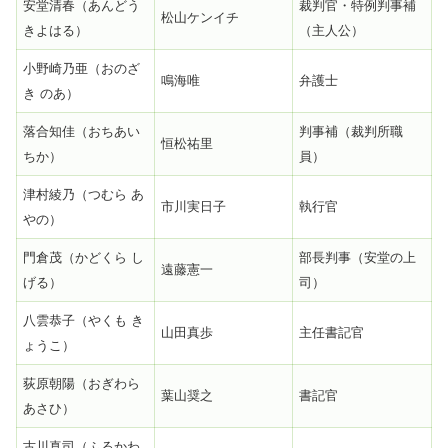
安堂清春（あんどう
裁判官・特例判事補
松山ケンイチ
きよはる）
（主人公）
小野崎乃亜（おのざ
鳴海唯
弁護士
き のあ）
落合知佳（おちあい
判事補（裁判所職
恒松祐里
ちか）
員）
津村綾乃（つむら あ
市川実日子
執行官
やの）
門倉茂（かどくら し
部長判事（安堂の上
遠藤憲一
げる）
司）
八雲恭子（やくも き
山田真歩
主任書記官
ょうこ）
荻原朝陽（おぎわら
葉山奨之
書記官
あさひ）
古川真司（ふるかわ