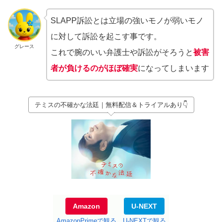
SLAPP訴訟とは立場の強いモノが弱いモノ
に対して訴訟を起こす事です。
グレース
これで腕のいい弁護士や訴訟がそろうと
被害
者が負けるのがほぼ確実
になってしまいます
テミスの不確かな法廷｜無料配信＆トライアルあり👇
Amazon
U-NEXT
AmazonPrimeで観る
U-NEXTで観る