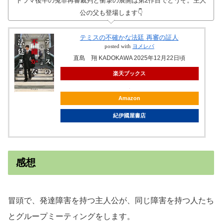
ドラマ後半の冤罪再審裁判と衝撃の展開は第2作目でどうぞ。主人
公の父も登場します👇
テミスの不確かな法廷 再審の証人
posted with
ヨメレバ
直島 翔 KADOKAWA 2025年12月22日頃
楽天ブックス
Amazon
紀伊國屋書店
感想
冒頭で、発達障害を持つ主人公が、同じ障害を持つ人たち
とグループミーティングをします。