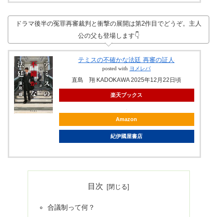
ドラマ後半の冤罪再審裁判と衝撃の展開は第2作目でどうぞ。主人
公の父も登場します👇
テミスの不確かな法廷 再審の証人
posted with
ヨメレバ
直島 翔 KADOKAWA 2025年12月22日頃
楽天ブックス
Amazon
紀伊國屋書店
目次
合議制って何？