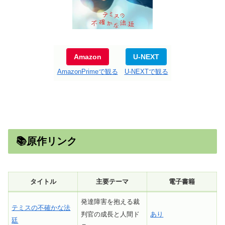
Amazon
U-NEXT
AmazonPrimeで観る
U-NEXTで観る
📚原作リンク
タイトル
主要テーマ
電子書籍
発達障害を抱える裁
テミスの不確かな法
判官の成長と人間ド
あり
廷