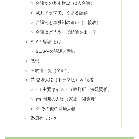
合議制の基本構成（3人合議）
裁判ドラマでよくある誤解
合議制と単独制の違い（比較表）
合議はどうやって結論を出す？
SLAPP訴訟とは
SLAPPの語源と意味
感想
📅放送一覧（全8回）
📺 登場人物（ドラマ版）＆ 役者
🧑‍⚖️ 主要キャスト（裁判所・法廷関係）
👪 周囲の人物（家族・関係者）
⚖️ その他の登場人物
📚原作リンク