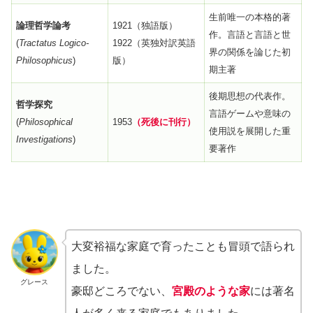
生前唯一の本格的著
論理哲学論考
1921（独語版）
作。言語と言語と世
(
Tractatus Logico-
1922（英独対訳英語
界の関係を論じた初
Philosophicus
)
版）
期主著
後期思想の代表作。
哲学探究
言語ゲームや意味の
(
Philosophical
1953
（死後に刊行）
使用説を展開した重
Investigations
)
要著作
大変裕福な家庭で育ったことも冒頭で語られ
ました。
グレース
豪邸どころでない、
宮殿のような家
には著名