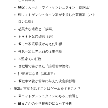
🏰父：カール・ウィトゲンシュタイン（鉄鋼王）
🎼ウィトゲンシュタイン家が支援した芸術家（パト
ロン活動）
💰莫大な遺産と「放棄」
👨‍👩‍👧‍👦兄弟姉妹（表）
🧠この家庭環境が与えた影響
🪖第一次世界大戦の従軍体験
⚔️塹壕での任務
📓戦場で書かれた『論理哲学論考』
🏳️捕虜になる（1918年）
🧠戦争体験が哲学に与えた決定的影響
第2回 言葉を話すことはゲームをすること？
🍵ウィトゲンシュタインのちゃぶ台返し
🏫まさかの小学校教師になって挫折