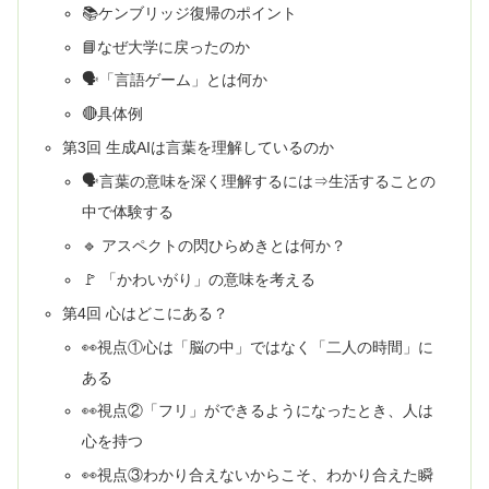
📚ケンブリッジ復帰のポイント
📘なぜ大学に戻ったのか
🗣️「言語ゲーム」とは何か
🔴具体例
第3回 生成AIは言葉を理解しているのか
🗣️言葉の意味を深く理解するには⇒生活することの
中で体験する
🔹 アスペクトの閃ひらめきとは何か？
🚩 「かわいがり」の意味を考える
第4回 心はどこにある？
👀視点①心は「脳の中」ではなく「二人の時間」に
ある
👀視点②「フリ」ができるようになったとき、人は
心を持つ
👀視点③わかり合えないからこそ、わかり合えた瞬