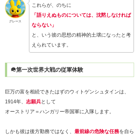
これらが、のちに
「語りえぬものについては、沈黙しなければ
グレース
ならない」
と、いう彼の思想の精神的土壌になったと考
えられています。
🪖第一次世界大戦の従軍体験
巨万の富を相続できたはずのウィトゲンシュタインは、
1914年、
志願兵
として
オーストリア＝ハンガリー帝国軍に入隊します。
しかも彼は後方勤務ではなく、
最前線の危険な任務
を自ら