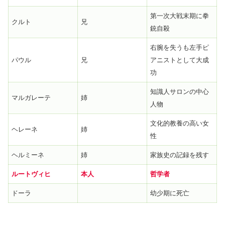
第一次大戦末期に拳
クルト
兄
銃自殺
右腕を失うも左手ピ
パウル
兄
アニストとして大成
功
知識人サロンの中心
マルガレーテ
姉
人物
文化的教養の高い女
ヘレーネ
姉
性
ヘルミーネ
姉
家族史の記録を残す
ルートヴィヒ
本人
哲学者
ドーラ
幼少期に死亡