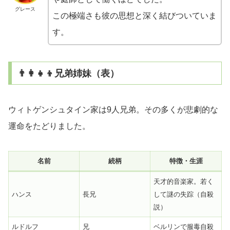
グレース
この極端さも彼の思想と深く結びついていま
す。
👨‍👩‍👧‍👦兄弟姉妹（表）
ウィトゲンシュタイン家は9人兄弟。その多くが悲劇的な
運命をたどりました。
名前
続柄
特徴・生涯
天才的音楽家。若く
ハンス
長兄
して謎の失踪（自殺
説）
ルドルフ
兄
ベルリンで服毒自殺