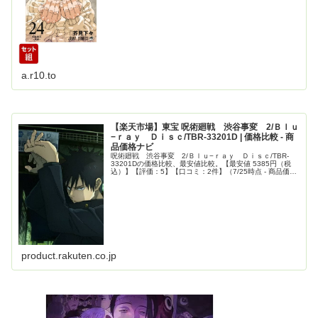
a.r10.to
【楽天市場】東宝 呪術廻戦 渋谷事変 2/Ｂｌｕ
−ｒａｙ Ｄｉｓｃ/TBR-33201D | 価格比較 - 商
品価格ナビ
呪術廻戦 渋谷事変 2/Ｂｌｕ−ｒａｙ Ｄｉｓｃ/TBR-
33201Dの価格比較、最安値比較。【最安値 5385円（税
込）】【評価：5】【口コミ：2件】（7/25時点 - 商品価格
ナビ）【製品詳細：これは、最強の2人の、もう戻れない
青い春。...
product.rakuten.co.jp