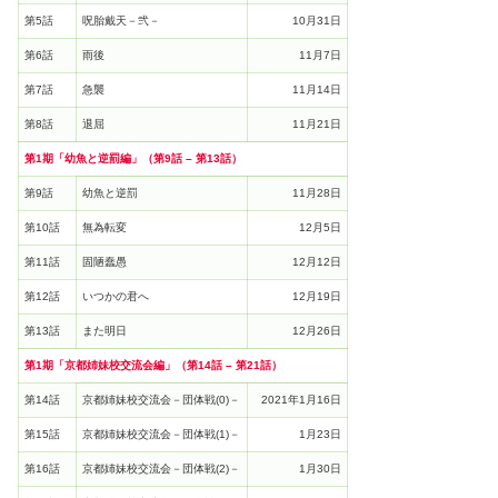
第5話
呪胎戴天－弐－
10月31日
第6話
雨後
11月7日
第7話
急襲
11月14日
第8話
退屈
11月21日
第1期「幼魚と逆罰編」（第9話 – 第13話）
第9話
幼魚と逆罰
11月28日
第10話
無為転変
12月5日
第11話
固陋蠢愚
12月12日
第12話
いつかの君へ
12月19日
第13話
また明日
12月26日
第1期「京都姉妹校交流会編」（第14話 – 第21話）
第14話
京都姉妹校交流会－団体戦(0)－
2021年1月16日
第15話
京都姉妹校交流会－団体戦(1)－
1月23日
第16話
京都姉妹校交流会－団体戦(2)－
1月30日