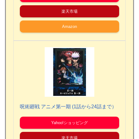
楽天市場
Amazon
呪術廻戦 アニメ第一期 (1話から24話まで）
Yahoo!ショッピング
楽天市場