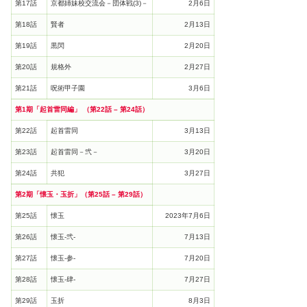
第17話
京都姉妹校交流会－団体戦(3)－
2月6日
第18話
賢者
2月13日
第19話
黒閃
2月20日
第20話
規格外
2月27日
第21話
呪術甲子園
3月6日
第1期「起首雷同編」 （第22話 – 第24話）
第22話
起首雷同
3月13日
第23話
起首雷同－弐－
3月20日
第24話
共犯
3月27日
第2期「懐玉・玉折」（第25話 – 第29話）
第25話
懐玉
2023年7月6日
第26話
懐玉-弐-
7月13日
第27話
懐玉-参-
7月20日
第28話
懐玉-肆-
7月27日
第29話
玉折
8月3日