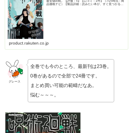
最安値比較。【評価：5】【口コミ：1件】（7/25時点 - 商
品価格ナビ）【製品詳細：読みたい本が、すぐ見つかる、
すぐ買える!!】
product.rakuten.co.jp
全巻でも今のところ、最新刊は23巻。
0巻があるので全部で24冊です。
グレース
まとめ買い可能の範疇だなあ。
悩む～～～。