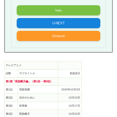
hulu
U-NEXT
Amazon
テレビアニメ
話数
サブタイトル
初放送日
第1期「呪胎戴天編」（第1話 – 第8話）
第1話
両面宿儺
2020年10月3日
第2話
自分のために
10月10日
第3話
鉄骨娘
10月17日
第4話
呪胎戴天
10月24日