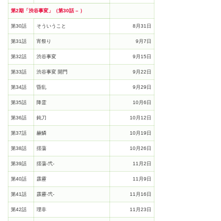
第2期「渋谷事変」（第30話 – ）
第30話
そういうこと
8月31日
第31話
宵祭り
9月7日
第32話
渋谷事変
9月15日
第33話
渋谷事変 開門
9月22日
第34話
昏乱
9月29日
第35話
降霊
10月6日
第36話
鈍刀
10月12日
第37話
赫鱗
10月19日
第38話
揺蕩
10月26日
第39話
揺蕩-弐-
11月2日
第40話
霹靂
11月9日
第41話
霹靂-弐-
11月16日
第42話
理非
11月23日