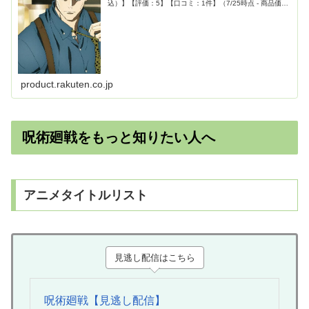
込）】【評価：5】【口コミ：1件】（7/25時点 - 商品価格
ナビ）【製品詳細：これは、最強の2人の、もう戻れない
青い春。...
product.rakuten.co.jp
呪術廻戦をもっと知りたい人へ
アニメタイトルリスト
見逃し配信はこちら
呪術廻戦【見逃し配信】