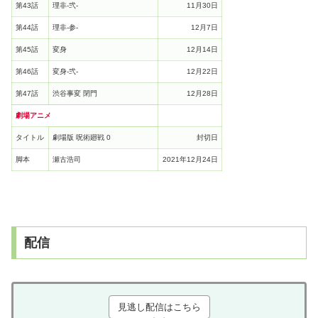
第43話
理非-弐-
11月30日
第44話
理非-参-
12月7日
第45話
変身
12月14日
第46話
変身-弐-
12月22日
第47話
渋谷事変 閉門
12月28日
劇場アニメ
タイトル
劇場版 呪術廻戦 0
封切日
脚本
瀬古浩司
2021年12月24日
配信
見逃し配信はこちら