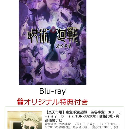
【楽天市場】東宝 呪術廻戦 渋谷事変 3/Ｂｌｕ
−ｒａｙ Ｄｉｓｃ/TBR-33203D | 価格比較 - 商
品価格ナビ
呪術廻戦 渋谷事変 3/Ｂｌｕ−ｒａｙ Ｄｉｓｃ/TBR-
33203Dの価格比較、最安値比較。【最安値 5385円（税