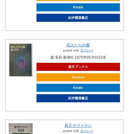
Kindle
紀伊國屋書店
恋人たちの森
posted with
ヨメレバ
森 茉莉 新潮社 1975年05月02日頃
楽天ブックス
Amazon
Kindle
紀伊國屋書店
貧乏サヴァラン
posted with
ヨメレバ