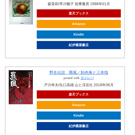
森茉莉/早川暢子 筑摩書房 1998年01月
楽天ブックス
Amazon
Kindle
紀伊國屋書店
野生伝説 羆風／飴色角と三本指
posted with
ヨメレバ
戸川幸夫/矢口高雄 山と渓谷社 2018年06月
楽天ブックス
Amazon
Kindle
紀伊國屋書店