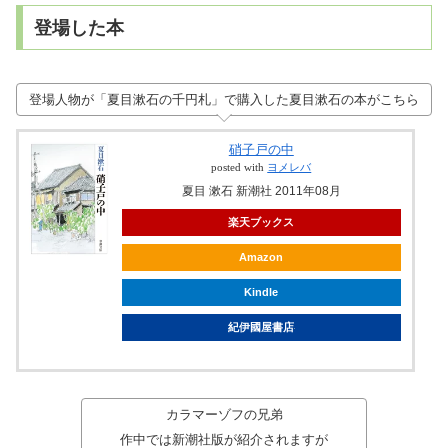
登場した本
登場人物が「夏目漱石の千円札」で購入した夏目漱石の本がこちら
硝子戸の中
posted with
ヨメレバ
夏目 漱石 新潮社 2011年08月
楽天ブックス
Amazon
Kindle
紀伊國屋書店
カラマーゾフの兄弟
作中では新潮社版が紹介されますが