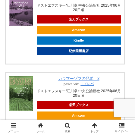
ドストエフスキー/江川卓 中央公論新社 2025年06月
20日頃
楽天ブックス
Amazon
Kindle
紀伊國屋書店
カラマーゾフの兄弟 2
posted with
ヨメレバ
ドストエフスキー/江川卓 中央公論新社 2025年06月
20日頃
楽天ブックス
Amazon
Kindle
メニュー
ホーム
検索
トップ
サイドバー