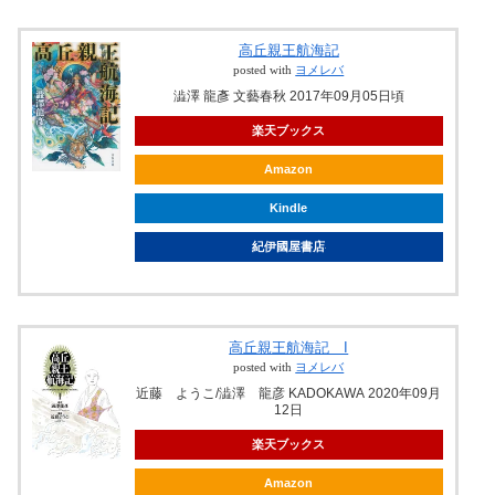
高丘親王航海記
posted with
ヨメレバ
澁澤 龍彥 文藝春秋 2017年09月05日頃
楽天ブックス
Amazon
Kindle
紀伊國屋書店
高丘親王航海記 I
posted with
ヨメレバ
近藤 ようこ/澁澤 龍彦 KADOKAWA 2020年09月
12日
楽天ブックス
Amazon