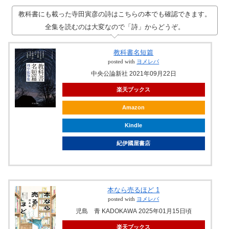
教科書にも載った寺田寅彦の詩はこちらの本でも確認できます。
全集を読むのは大変なので「詩」からどうぞ。
教科書名短篇
posted with
ヨメレバ
中央公論新社 2021年09月22日
楽天ブックス
Amazon
Kindle
紀伊國屋書店
本なら売るほど 1
posted with
ヨメレバ
児島 青 KADOKAWA 2025年01月15日頃
楽天ブックス