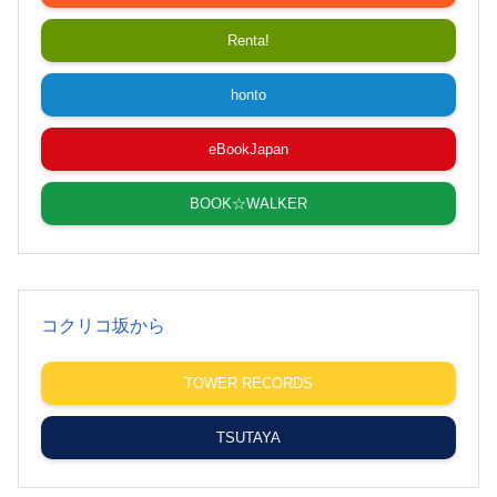
Renta!
honto
eBookJapan
BOOK☆WALKER
コクリコ坂から
TOWER RECORDS
TSUTAYA