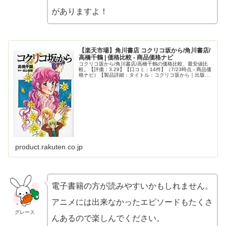
がありますよ！
【楽天市場】角川書店 コクリコ坂から/角川書店/
高橋千鶴 | 価格比較 - 商品価格ナビ
コクリコ坂から/角川書店/高橋千鶴の価格比較、最安値比
較。【評価：3.29】【口コミ：14件】（7/23時点 - 商品価
格ナビ）【製品詳細：タイトル：コクリコ坂から｜出版
社：角川書店｜著者：高橋千鶴｜シリーズ名：単行本コミ
ックス｜シリーズ名...
product.rakuten.co.jp
電子書籍の方が読みやすいかもしれません。
アニメには出来なかったエピソードもたくさ
グレース
んあるので楽しんでください。