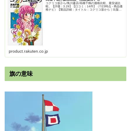
コクリコ坂から/角川書店/高橋千鶴の価格比較、最安値比
較。【評価：3.29】【口コミ：14件】（7/23時点 - 商品価
格ナビ）【製品詳細：タイトル：コクリコ坂から｜出版
社：角川書店｜著者：高橋千鶴｜シリーズ名：単行本コミ
ックス｜シリーズ名...
product.rakuten.co.jp
旗の意味