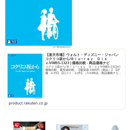
【楽天市場】ウォルト・ディズニー・ジャパン
コクリコ坂から/Ｂｌｕ−ｒａｙ Ｄｉｓ
ｃ/VWBS-1323 | 価格比較 - 商品価格ナビ
コクリコ坂から/Ｂｌｕ−ｒａｙ Ｄｉｓｃ/VWBS-1323の
価格比較、最安値比較。【最安値 5385円（税込）】【評
価：4.55】【口コミ：11件】（7/23時点 - 商品価格ナビ）
【製品詳細：太平洋戦争が終わり高度経済成長が始まろう
とし...
product.rakuten.co.jp