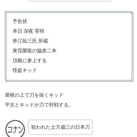
予告状
本日 深夜 零時
斧江拓三氏 所蔵
東窪榮龍の脇差二本
頂戴に参上する
怪盗キッド
屋根の上で刀を抜くキッド
平次とキッドが刀で対戦する。
狙われた土方歳三の日本刀