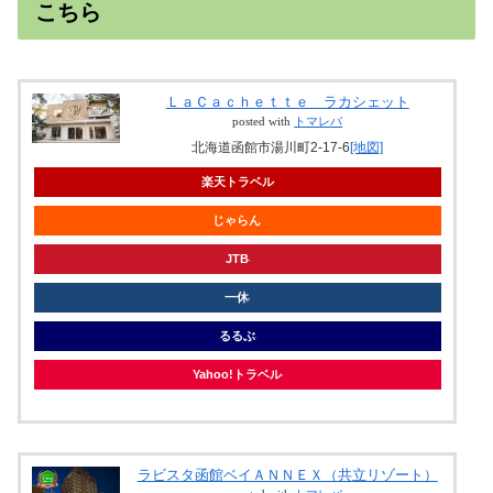
こちら
ＬａＣａｃｈｅｔｔｅ ラカシェット
posted with
トマレバ
北海道函館市湯川町2-17-6
[地図]
楽天トラベル
じゃらん
JTB
一休
るるぶ
Yahoo!トラベル
ラビスタ函館ベイＡＮＮＥＸ（共立リゾート）