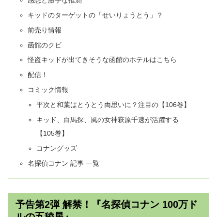
キッドのターゲットの「せいりょうとう」？
前売り情報
函館のクビ
怪盗キッドが出てきそうな函館のホテルはこちら
配信！
コミック情報
平次と和葉はとうとう両思いに？注目の【106巻】
キッド、白馬探、風の女神萩原千速が活躍する
【105巻】
コナングッズ
名探偵コナン 記事 一覧
予告第2弾 解禁！『名探偵コナン 100万ド
ルの五稜星』