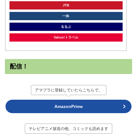
JTB
一休
るるぶ
Yahoo!トラベル
配信！
アマプラに登録していたらこちらで。
AmazonPrime
テレビアニメ放送の他、コミックも読めます