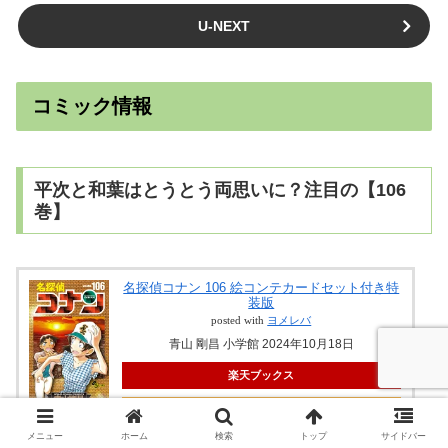
U-NEXT
コミック情報
平次と和葉はとうとう両思いに？注目の【106
巻】
名探偵コナン 106 絵コンテカードセット付き特
装版
posted with
ヨメレバ
青山 剛昌 小学館 2024年10月18日
楽天ブックス
Amazon
メニュー
ホーム
検索
トップ
サイドバー
Kindle