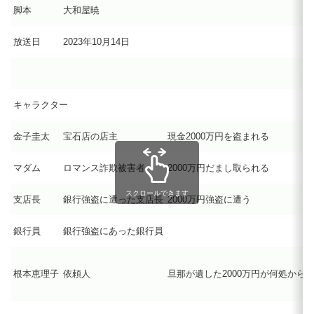
脚本
大和屋暁
放送日
2023年10月14日
キャラクター
金子圭太
宝石店の店主
現金2000万円を盗まれる
マダム
ロマンス詐欺被害者
2000万円だまし取られる
スクロールできます
支店長
銀行強盗に遭った支店長
2000万円強盗に遭う
銀行員
銀行強盗にあった銀行員
根本恵理子
依頼人
旦那が遺した2000万円が何処から