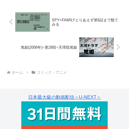
内容とは――。＼無料体験あり。期間限
定／Amazonプ...
SPY×FAMILYとりあえず第6話まで観て
みる
篤姫(2008年)~第29回~天璋院篤姫
ホーム
コミック・アニメ
日本最大級の動画配信＜U-NEXT＞