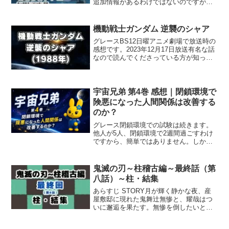
追加情報があるわけではないのですが、
副音声の解説が水谷優子さんという事で
感極まってしまいました。彼女への思い
やトトロを観ての新発見を書いていきま
機動戦士ガンダム 逆襲のシャア
すのでどうぞお読みく...
グレースBS12日曜アニメ劇場で放送時の
感想です。2023年12月17日放送有名な話
なので読んでくださっている方が知って
いるという前提で書いていきます。逆襲
のシャアこんなに有名な話なのにキチン
と観たのは初めてかもしれない作品で
す。小説化、ダ...
宇宙兄弟 第4巻 感想｜閉鎖環境で
険悪になった人間関係は改善する
のか？
グレース閉鎖環境での試験は続きます。
他人が5人、閉鎖環境で2週間過ごすわけ
ですから、簡単ではありません。しか
も、トラブル続きです。＼宇宙兄弟・原
作も映像もこちらでチェック👇／🌙 宇宙
兄弟 ナビゲーション⬅ 第3巻 🐰 レ
鬼滅の刃～柱稽古編～最終話（第
ビュー一覧🚀 ...
八話）～柱・結集
あらすじ STORY月が輝く静かな夜、産
屋敷邸に現れた鬼舞辻󠄀無惨と、耀哉はつ
いに邂逅を果たす。無惨を倒したいとい
う一心で命を繋ぐ耀哉と不滅の夢を見る
無惨。千年続いた長き因縁の二人が語る