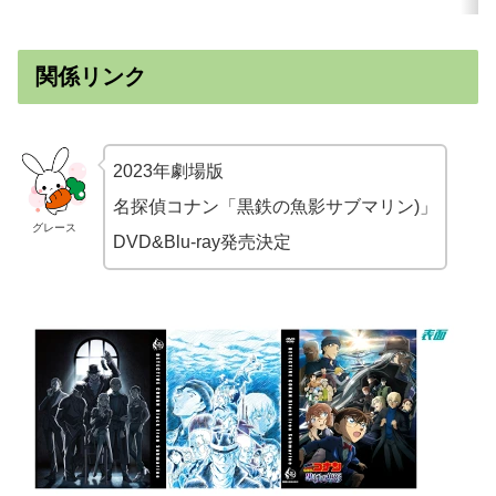
関係リンク
2023年劇場版
名探偵コナン「黒鉄の魚影サブマリン)」
グレース
DVD&Blu-ray発売決定