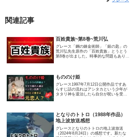
関連記事
百姓貴族~第8巻~荒川弘
グレース「鋼の錬金術師」「銀の匙」の
荒川弘先生原作の「百姓貴族」とうとう
第8巻が出ました。時事的な問題もありま
した。感染症あり、熊被害ありです。百
姓貴族DVD付き百姓貴族（8）特装版 第1
期 アニメ DVD付きposted with ヨメレ...
もののけ姫
グレース1997年7月12日公開作品ですあ
らすじ話の流れはアシタカという少年が
タタリ神を退治したら自分が呪いを受け
てしまった。その呪いの所為で自分が今
まで住んでいた村を出る事になった。
（この時に声をかけた少女がアシタカの
許嫁いいなずけ）*許...
となりのトトロ（1988年作品）
地上波放送感想
グレースとなりのトトロの地上波放送
（2024年8月24日）の感想です。新たな