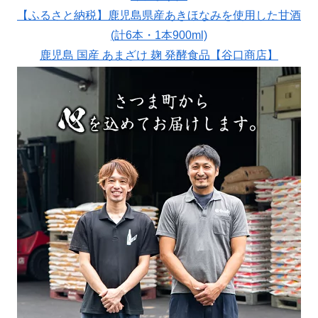
【ふるさと納税】鹿児島県産あきほなみを使用した甘酒
(計6本・1本900ml)
鹿児島 国産 あまざけ 麹 発酵食品【谷口商店】