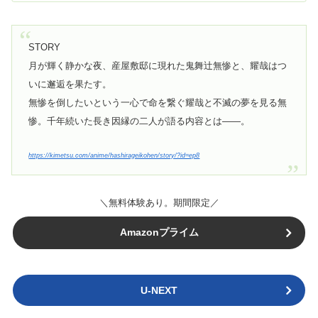
STORY
月が輝く静かな夜、産屋敷邸に現れた鬼舞辻󠄀無惨と、耀哉はつ
いに邂逅を果たす。
無惨を倒したいという一心で命を繋ぐ耀哉と不滅の夢を見る無
惨。千年続いた長き因縁の二人が語る内容とは――。
https://kimetsu.com/anime/hashirageikohen/story/?id=ep8
＼無料体験あり。期間限定／
Amazonプライム
U-NEXT