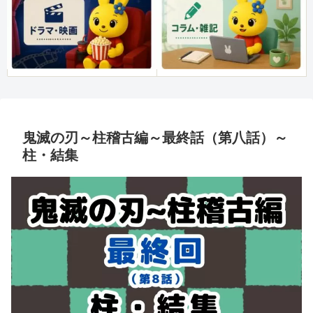
鬼滅の刃～柱稽古編～最終話（第八話）～
柱・結集