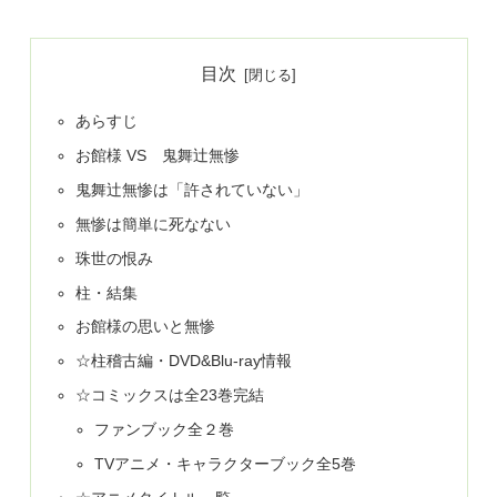
目次
あらすじ
お館様 VS 鬼舞辻無惨
鬼舞辻無惨は「許されていない」
無惨は簡単に死なない
珠世の恨み
柱・結集
お館様の思いと無惨
☆柱稽古編・DVD&Blu-ray情報
☆コミックスは全23巻完結
ファンブック全２巻
TVアニメ・キャラクターブック全5巻