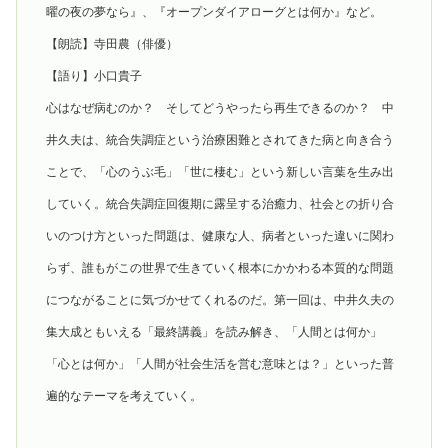
曜の夜の夢なら』、『オープンダイアローグとは何か』など。
【朗読】寺田農（俳優）
【語り】小口貴子
心はなぜ病むのか？ そしてどうやったら再生できるのか？ 中
井久夫は、統合失調症という治療困難とされてきた病と向き合う
ことで、「心のうぶ毛」「世に棲む」という新しい言葉を生み出
していく。統合失調症回復期に露呈する治癒力、社会との折り合
いのつけ方といった問題は、健康な人、病者といった違いに関わ
らず、誰もがこの世界で生きていく根本にかかわる本質的な問題
につながることに気づかせてくれるのだ。第一回は、中井久夫の
集大成ともいえる「最終講義」を読み解き、「人間とは何か」
「心とは何か」「人間が社会生活を営む意味とは？」といった普
遍的なテーマを考えていく。