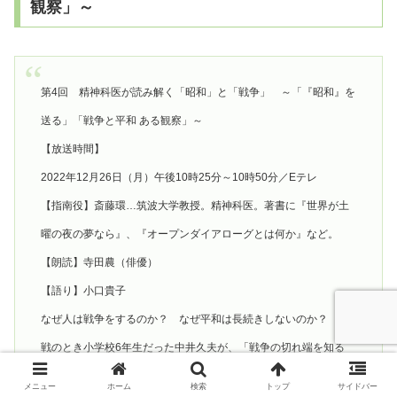
観察」～
第4回 精神科医が読み解く「昭和」と「戦争」 ～「『昭和』を
送る」「戦争と平和 ある観察」～
【放送時間】
2022年12月26日（月）午後10時25分～10時50分／Eテレ
【指南役】斎藤環…筑波大学教授。精神科医。著書に『世界が土
曜の夜の夢なら』、『オープンダイアローグとは何か』など。
【朗読】寺田農（俳優）
【語り】小口貴子
なぜ人は戦争をするのか？ なぜ平和は長続きしないのか？ 敗
戦のとき小学校6年生だった中井久夫が、「戦争の切れ端を知る
者」として書いた文章が「戦争と平和 ある観察」だ。戦争は「過
メニュー
ホーム
検索
トップ
サイドバー