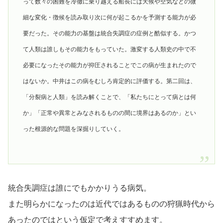
って数々の困難を冷徹に乗り越える船長には天候や空気などの微
細な変化・徴候を読み取り次に何が起こるかを予測する能力が必
要だった。その能力の基盤は統合失調症の症例と酷似する。かつ
て人類は誰しもその能力をもっていた。激変する人類史の中で不
必要になったその能力が抑圧されることでこの病が生まれたので
はないか。中井はこの病をむしろ肯定的に評価する。第二回は、
「分裂病と人類」を読み解くことで、「私たちにとって病とは何
か」「正常や異常とみなされるものの間に境界はあるのか」とい
った根源的な問題を深掘りしていく。
統合失調症は誰にでもかかりうる病気。
また明らかになったのは近代ではあるものの狩猟時代から
あったのではという仮定で考えすすめます。