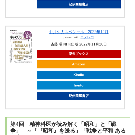
紀伊國屋書店
中井久夫スペシャル 2022年12月
posted with
ヨメレバ
斎藤 環 NHK出版 2022年11月26日
楽天ブックス
Amazon
Kindle
honto
紀伊國屋書店
第4回 精神科医が読み解く「昭和」と「戦
争」 ～「『昭和』を送る」「戦争と平和 ある