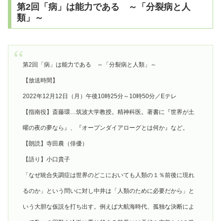
第2回「病」は能力である ～「分裂病と人
類」～
第2回「病」は能力である ～「分裂病と人類」～
【放送時間】
2022年12月12日（月）午後10時25分～10時50分／Eテレ
【指南役】斎藤環…筑波大学教授。精神科医。著書に『世界が土
曜の夜の夢なら』、『オープンダイアローグとは何か』など。
【朗読】寺田農（俳優）
【語り】小口貴子
「なぜ統合失調症は世界のどこにおいても人類の１％前後に現れ
るのか」という問いに対し中井は「人類のために必要だから」と
いう大胆な仮説を打ち出す。例えば大航海時代、孤独な決断によ