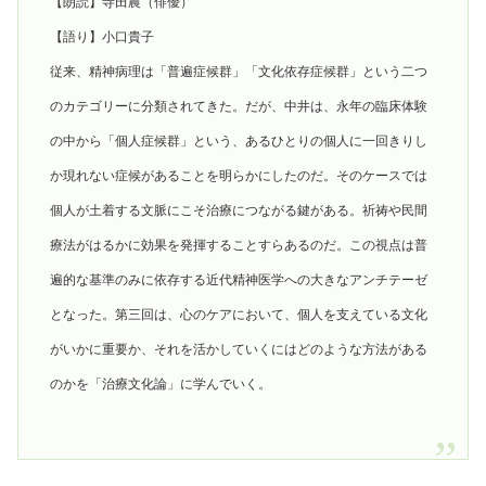
【朗読】寺田農（俳優）
【語り】小口貴子
従来、精神病理は「普遍症候群」「文化依存症候群」という二つ
のカテゴリーに分類されてきた。だが、中井は、永年の臨床体験
の中から「個人症候群」という、あるひとりの個人に一回きりし
か現れない症候があることを明らかにしたのだ。そのケースでは
個人が土着する文脈にこそ治療につながる鍵がある。祈祷や民間
療法がはるかに効果を発揮することすらあるのだ。この視点は普
遍的な基準のみに依存する近代精神医学への大きなアンチテーゼ
となった。第三回は、心のケアにおいて、個人を支えている文化
がいかに重要か、それを活かしていくにはどのような方法がある
のかを「治療文化論」に学んでいく。