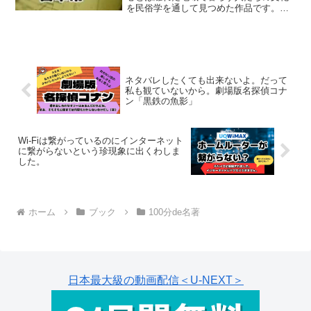
を民俗学を通して見つめた作品です。著
者の宮本常一の多大な足跡は膨大な書籍
となって今も残りました。今回紹介され
るのはほんの一部です。全4回・感想を書
いていきました。目次か...
ネタバレしたくても出来ないよ。だって
私も観ていないから。劇場版名探偵コナ
ン「黒鉄の魚影」
Wi-Fiは繋がっているのにインターネット
に繋がらないという珍現象に出くわしま
した。
ホーム
ブック
100分de名著
日本最大級の動画配信＜U-NEXT＞