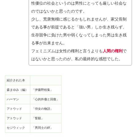
性優位の社会というのは男性にとっても厳しい社会な
のではないかと思ったのです。
少し、荒唐無稽に感じるかもしれませんが、家父長制
である事が前提であると「強い男」しか生き残らず、
生存競争に負けた男や弱くなってしまった男は生き残
る事が出来ません。
フェミニズムは女性の権利と言うよりも
人間の権利
で
はないかと思ったのが、私の最終的な感想でした。
紹介された本
森まゆみ（編）
「伊藤野枝集」
ハーマン
「心的外傷と回復」
アトウッド
「侍女の物語」
アトウッド
「誓願」
セジウィック
「男同士の絆」