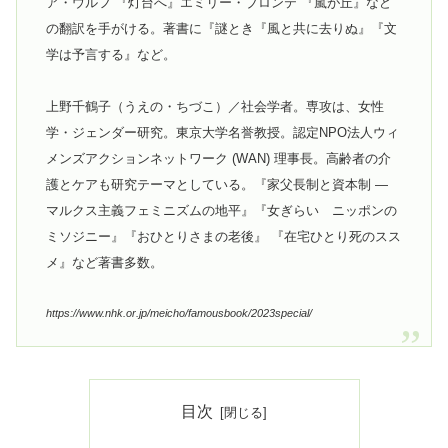
ア・ウルフ 『灯台へ』エミリー・ブロンテ 『嵐が丘』など
の翻訳を手がける。著書に『謎とき『風と共に去りぬ』『文
学は予言する』など。
上野千鶴子（うえの・ちづこ）／社会学者。専攻は、女性
学・ジェンダー研究。東京大学名誉教授。認定NPO法人ウィ
メンズアクションネットワーク (WAN) 理事長。高齢者の介
護とケアも研究テーマとしている。『家父長制と資本制 ―
マルクス主義フェミニズムの地平』『女ぎらい ニッポンの
ミソジニー』『おひとりさまの老後』 『在宅ひとり死のスス
メ』など著書多数。
https://www.nhk.or.jp/meicho/famousbook/2023special/
目次