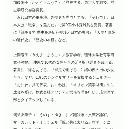
加藤陽子（かとう・ようこ）／歴史学者。東京大学教授。歴
史学研究会委員長。
近代日本の軍事地、外交史を専門とする。『それでも、日
本人は「戦争」を選んだ』で第9回小林秀雄賞を受賞。著書
に『戦争まで 歴史を決めた交渉と日本の失敗』『天皇と軍隊
の近代史』『歴史の本棚』など。
上間陽子（うえま・ようこ）／教育学者。琉球大学教育学研
究科教授。 沖縄で10代の女性たちの聞き取り調査を続ける。
著書に『海をあげる』『裸足で逃げる 沖縄の夜の街の少女
たち』など。10代のシングルマザーを支援するシェルター
「おにわ」共同代表。おにわは、「オリオン奨学財団」の助
成金を受け、株式会社アソシアが労務管理を行い、琉大医学
部とタイアップしている。
鴻巣友季子（こうのす・ゆきこ）／翻訳家・文芸評論家。
マーガレット・ミッチェル『風と共に去りぬ』ヴァージニ