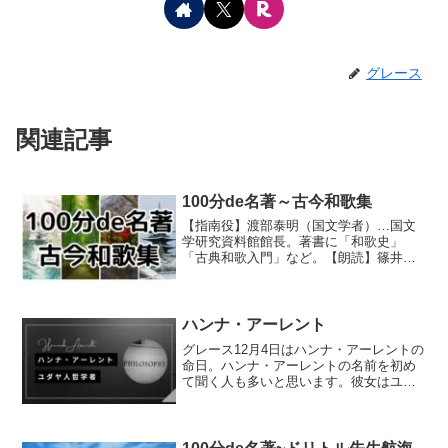
グレース
関連記事
100分de名著～古今和歌集
【指南役】渡部泰明（国文学者）…国文
学研究資料館館長。著書に「和歌史」
「古典和歌入門」など。【朗読】篠井英
介（俳優）【語り】加藤有生子第1回 め
ぐる季節の中で第1回 めぐる季節の中で
初回放送日: 2023年11月6日「袖ひちてむ
すびし水のこ...
ハンナ・アーレント
グレース12月4日はハンナ・アーレントの
命日。ハンナ・アーレントの名前を初め
て聞く人も多いと思います。彼女はユダ
ヤ人の哲学者です。エルサレムのアイヒ
マン【新版】posted with ヨメレバハン
ナ・アーレント/大久保和郎 みすず書房
20...