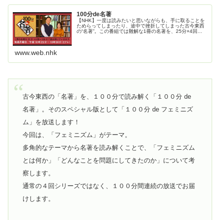
100分de名著
【NHK】一度は読みたいと思いながらも、手に取ることを
ためらってしまったり、途中で挫折してしまった古今東西
の“名著”。この番組では難解な1冊の名著を、25分×4回、
つまり100分で読み解いていきます。プレゼン上手なゲス
トによるわかりやすい解...
www.web.nhk
古今東西の「名著」を、１００分で読み解く「１００分 de
名著」。そのスペシャル版として「１００分 de フェミニズ
ム」を放送します！
今回は、「フェミニズム」がテーマ。
多角的なテーマから名著を読み解くことで、「フェミニズム
とは何か」「どんなことを問題にしてきたのか」について考
察します。
通常の４回シリーズではなく、１００分間連続の放送でお届
けします。