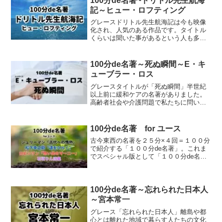
100分de名著~ドリトル先生航海
記～ヒュー・ロフティング
グレースドリトル先生航海記は今も映像
化され、人気のある作品です。タイトル
くらいは聞いた事があるという人も多い
のではないでしょうか？動物と話が出来
るドリトル先生。そんな不思議なお話で
す。普通に動物をコミュニケーションを
100分de名著～死ぬ瞬間～E・キ
とる先生に夢中になった人...
ューブラー・ロス
グレースタイトルが「死ぬ瞬間」半世紀
以上前に緩和ケアの名著がありました。
高齢者社会や介護問題で私たちに問いか
けられます。＼ 今なら無料体験で視聴で
きます ／▶ U-NEXTで視聴する▶ U-
NEXTで視聴する▶ Amazon Prime V...
100分de名著 for ユース
古今東西の名著を２５分×４回＝１００分
で紹介する「１００分de名著」。これま
でスペシャル版として「１００分de名著
forティーンズ」を二回放送し、10代の視
聴者層に名著の魅力を発信してきまし
た。今回は更にバージョンアップ！ 2024
年の春休...
100分de名著～忘れられた日本人
～宮本常一
グレース「忘れられた日本人」離島や都
心とは離れた地域で暮らす人たちの文化