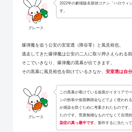
2022年の劇場版名探偵コナン「ハロウィ
す。
グレース
爆弾魔を追う公安の安室透（降谷零）と風見裕也。
逃走してきた爆弾魔は公安の二人に取り押さえられる
そこでいきなり、爆弾魔の黒幕が出てきます。
その黒幕に風見裕也を助けているさなか、
安室透は自
この黒幕が着けている仮面がイタリアで
ンの扮装や仮面舞踏会などでよく使われ
が感染を防ぐために考案されたものです
たのです。荒唐無稽なものでなくて合理
グレース
染症の真っ最中です
。製作するに当たっ