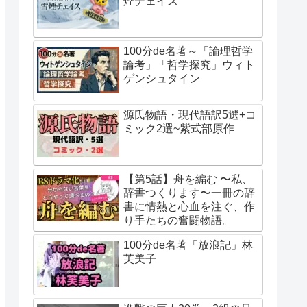
煙チェイス
100分de名著～「論理哲学
論考」「哲学探究」ウィト
ゲンシュタイン
源氏物語・現代語訳5選+コ
ミック2選~紫式部原作
【第5話】舟を編む 〜私、
辞書つくります〜一冊の辞
書に情熱と心血を注ぐ、作
り手たちの奮闘物語。
100分de名著「放浪記」林
芙美子