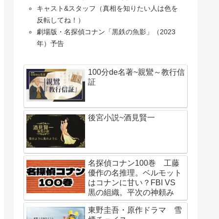
キャスト&スタッフ（真相を知りたい人は色を
反転してね！）
劇場版・名探偵コナン「黒鉄の魚影」（2023
年）予告
100分de名著~親鸞～教行信
証
後宮小説~酒見賢一
名探偵コナン100巻 工藤
優作の名推理。ベルモット
はコナンに甘い？FBI VS
黒の組織。平次の神頼み
東野圭吾・原作ドラマ 雪