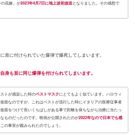
ンの花嫁」が
2023年4月7日に地上波初放送
となりました。その感想で
前に首に付けられていた爆弾で爆死してしまいます。
分自身も首に同じ爆弾を付けられてしまいます。
ペストが感染した時の
ペストマスク
にとてもよく似ています。ハロウィ
る仮面なのですが、これはペストが流行した時にイタリアの医療従事者
。仮面をつけて長いくちばしがある事で距離を保ちながら治療に当たっ
的なものだったのです。映画が公開されたのが
2022年なので日本でも感
てこの事実が鑑みられたのでしょう。