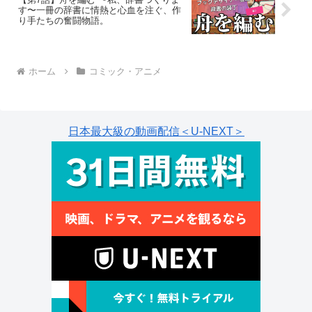
す〜一冊の辞書に情熱と心血を注ぐ、作
り手たちの奮闘物語。
ホーム
コミック・アニメ
日本最大級の動画配信＜U-NEXT＞