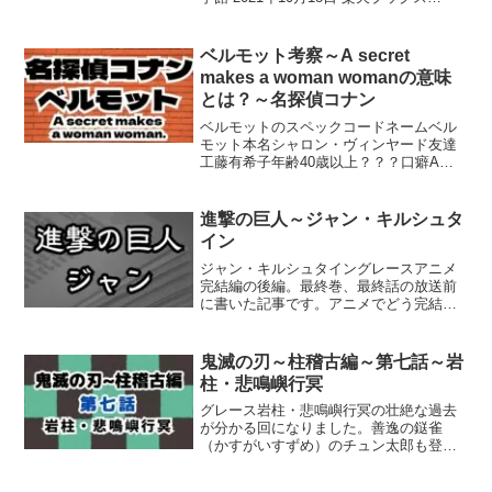
AmazonKindlehonto 紀伊國屋書店 コナン
の扮装 赤井秀一背景写真神奈川県猿島裏
表紙の鍵穴...
ベルモット考察～A secret
makes a woman womanの意味
とは？～名探偵コナン
ベルモットのスペックコードネームベル
モット本名シャロン・ヴィンヤード友達
工藤有希子年齢40歳以上？？？口癖A
secret makes a woman woman. 特技変
装、変声天敵バーボン（あの方との秘密
を握られている）宝物蘭ともう一つ...
進撃の巨人～ジャン・キルシュタ
イン
ジャン・キルシュタイングレースアニメ
完結編の後編。最終巻、最終話の放送前
に書いた記事です。アニメでどう完結さ
れるか分からない時点で書いています。
勝手な考察、妄想と捉えて読み進みくだ
さい。ジャン・キルシュタインはこの
鬼滅の刃～柱稽古編～第七話～岩
「進撃の巨人」の作中で、現...
柱・悲鳴嶼行冥
グレース岩柱・悲鳴嶼行冥の壮絶な過去
が分かる回になりました。善逸の鎹雀
（かすがいすずめ）のチュン太郎も登場
です。あらすじSTORY悲鳴嶼の課題に行
き詰まる炭治郎は、偶然再会した玄弥に