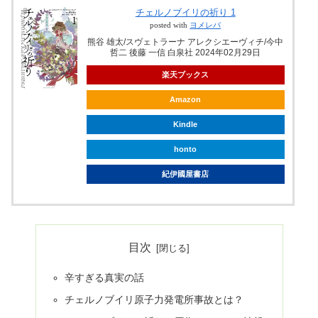
チェルノブイリの祈り 1
posted with
ヨメレバ
熊谷 雄太/スヴェトラーナ アレクシエーヴィチ/今中
哲二 後藤 一信 白泉社 2024年02月29日
楽天ブックス
Amazon
Kindle
honto
紀伊國屋書店
目次
辛すぎる真実の話
チェルノブイリ原子力発電所事故とは？