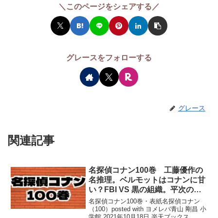
＼このページをシェアする／
グレースをフォローする
グレース
関連記事
名探偵コナン100巻 工藤優作の
名推理。ベルモットはコナンに甘
い？FBI VS 黒の組織。平次の神
頼み
名探偵コナン100巻・表紙名探偵コナン
（100）posted with ヨメレバ青山 剛昌 小
学館 2021年10月18日 楽天ブックス