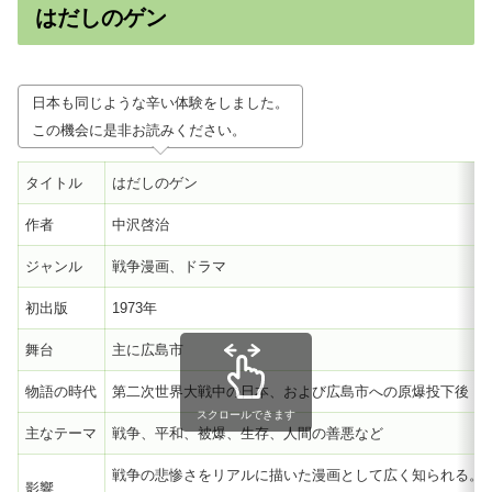
はだしのゲン
日本も同じような辛い体験をしました。
この機会に是非お読みください。
タイトル
はだしのゲン
作者
中沢啓治
ジャンル
戦争漫画、ドラマ
初出版
1973年
舞台
主に広島市
物語の時代
第二次世界大戦中の日本、および広島市への原爆投下後
スクロールできます
主なテーマ
戦争、平和、被爆、生存、人間の善悪など
戦争の悲惨さをリアルに描いた漫画として広く知られる。
影響