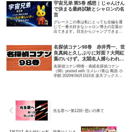
助言をもらうことで、なんとか岩を動か
宇宙兄弟 第5巻 感想｜じゃんけん
すことに成功する。足掛...
で決まる最終試験とシャロンの名
言
グレースこの巻は私にとっても全編を通
じて一番大好きなシャロン博士の言葉が
出てきます。目次からジャンプできま
す。＼宇宙兄弟・原作も映像もこちらで
チェック👇／🌙 宇宙兄弟 ナビゲーション
⬅ 第4巻 🐰 レビュー一覧🚀 第6
名探偵コナン98巻 赤井秀一、世
巻 ➡じゃんけん...
良真純と久しぶりに対面？大岡紅
葉のいけず。太閤名人捕らわれ
る？
名探偵コナン98巻・表紙名探偵コナン
（98）posted with ヨメレバ青山 剛昌 小
学館 2020年04月15日頃 楽天ブックス
AmazonKindlehonto 紀伊國屋書店 コナン
の扮装服部平次背景写真リバプール港に
停泊中のクイー...
光る君へ~第12回~思いの果て
【第7話】舟を編む 〜私、辞書つくりま