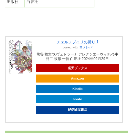
出版社
白泉社
チェルノブイリの祈り 1
posted with
ヨメレバ
熊谷 雄太/スヴェトラーナ アレクシエーヴィチ/今中
哲二 後藤 一信 白泉社 2024年02月29日
楽天ブックス
Amazon
Kindle
honto
紀伊國屋書店