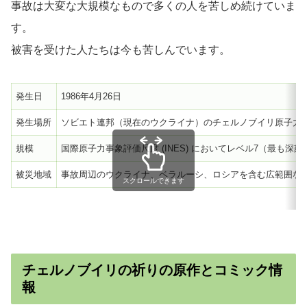
事故は大変な大規模なもので多くの人を苦しめ続けていま
す。
被害を受けた人たちは今も苦しんでいます。
発生日
1986年4月26日
発生場所
ソビエト連邦（現在のウクライナ）のチェルノブイリ原子力
規模
国際原子力事象評価尺度 (INES) においてレベル7（最も深
被災地域
事故周辺のウクライナ、ベラルーシ、ロシアを含む広範囲な
スクロールできます
チェルノブイリの祈りの原作とコミック情
報