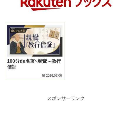
100分de名著~親鸞～教行
信証
2026.07.06
スポンサーリンク