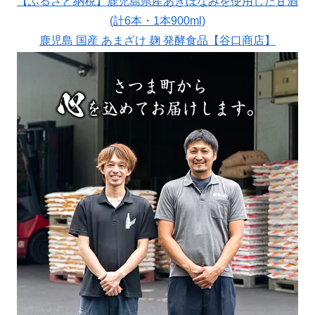
【ふるさと納税】鹿児島県産あきほなみを使用した甘酒
(計6本・1本900ml)
鹿児島 国産 あまざけ 麹 発酵食品【谷口商店】