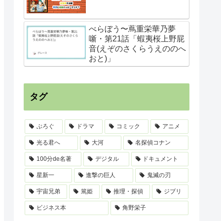
まほうかこうこうの
だいさんしーずん
べらぼう〜蔦重栄華乃夢
噺・第21話「蝦夷桜上野屁
りゅうぞく
音(えぞのさくらうえののへ
おと)」
ニーア オートマタ 
タグ
ていた
うちゅうせんかんヤマ
はたらくさいぼう
ぶろぐ
ドラマ
コミック
アニメ
光る君へ
大河
名探偵コナン
100分de名著
デジタル
ドキュメント
星新一
進撃の巨人
鬼滅の刃
宇宙兄弟
篤姫
推理・探偵
ジブリ
ビジネス本
角野栄子