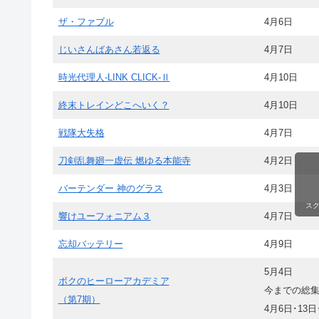
ザ・ファブル
4月6日
じいさんばあさん若返る
4月7日
時光代理人-LINK CLICK-Ⅱ
4月10日
終末トレインどこへいく？
4月10日
戦隊大失格
4月7日
刀剣乱舞廻一虚伝 燃ゆる本能寺
4月2日
バーテンダー 神のグラス
4月3日
ス
響けユーフォニアム３
4月7日
忘却バッテリー
4月9日
5月4日
ボクのヒーローアカデミア
今までの総集
（第7期）
4月6日･13日･