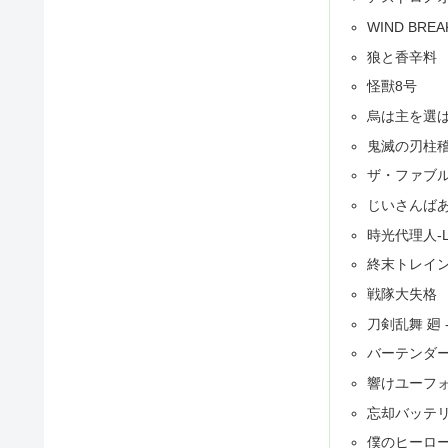
WIND BREA
狼と香辛料
怪獸8号
烏は主を選
鬼滅の刃柱
ザ・ファブ
じいさんば
時光代理人-LI
終末トレイ
戦隊大失格
刀剣乱舞 廻 
バーテンダ
響けユーフォ
忘却バッテ
僕のヒーロ