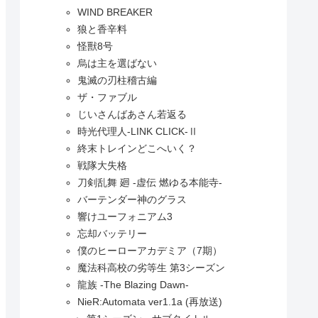
WIND BREAKER
狼と香辛料
怪獸8号
烏は主を選ばない
鬼滅の刃柱稽古編
ザ・ファブル
じいさんばあさん若返る
時光代理人-LINK CLICK-Ⅱ
終末トレインどこへいく？
戦隊大失格
刀剣乱舞 廻 -虚伝 燃ゆる本能寺-
バーテンダー神のグラス
響けユーフォニアム3
忘却バッテリー
僕のヒーローアカデミア（7期）
魔法科高校の劣等生 第3シーズン
龍族 -The Blazing Dawn-
NieR:Automata ver1.1a (再放送)