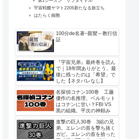
第1シーズン サブタイトル
宇宙戦艦ヤマト2205新たなる旅立ち
はたらく細胞
100分de名著~親鸞～教行信
証
『宇宙兄弟』最終巻を読ん
読み方
で｜18年間ありがとう。最
後に残ったのは「希望」で
あすとろのおと
した【ネタバレなし】
に開幕
ウインドブレーカー
名探偵コナン100巻 工藤
優作の名推理。ベルモット
人と孤独だった狼の化身を乗せた、馬車が走り始める
おおかみとこうしん
はコナンに甘い？FBI VS
黒の組織。平次の神頼み
世界
かいじゅうはちごう
進撃の巨人30巻 3組の兄
する世界
からすはぬしをえら
弟。エレンの首を撃ち抜く
ガビ。エレンの首を拾った
きめつのやいばはし