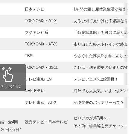
日本テレビ
1年間の殺し屋休業生活が始まる
TOKYOMX・AT-X
あるひ畑で見つけた不思議なりん
フジテレビ系
「時光写真館」を舞台に繰り広げ
TOKYOMX・AT-X
走り出した終末トレインの終点に
TBS
やさぐれた隊員Dは遂に立ち上が
TOKYOMX・BS11
これは、廻る歴史の始まりの物語
テレビ東京ほか
テレビアニメ化は2回目！
クロールできます
NHK Eテレ
海外でも大人気。いよいよ3シリ
テレビ東京 AT-X
記憶喪失のバッテリーって？
ヒロアカが第7期へ。
編・全4回
読売テレビ・日本テレビ
その前に総集編も要チェック！
20日･27日”