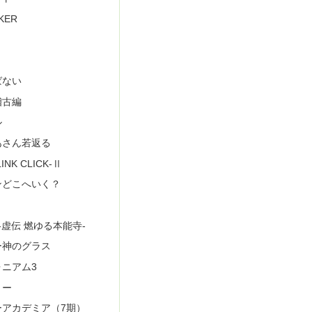
KER
ばない
稽古編
ル
あさん若返る
NK CLICK-Ⅱ
ンどこへいく？
-虚伝 燃ゆる本能寺-
ー神のグラス
ニアム3
リー
ーアカデミア（7期）