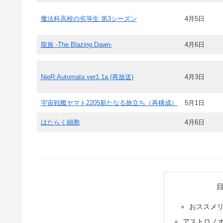
魔法科高校の劣等生 第3シーズン
4月5日
龍族 -The Blazing Dawn-
4月6日
NieR:Automata ver1.1a (再放送)
4月3日
宇宙戦艦ヤマト2205新たなる旅立ち（再構成）
5月1日
はたらく細胞
4月6日
おススメ
アストロノ