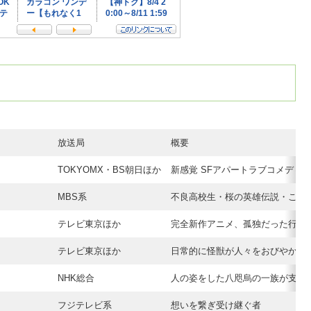
放送局
概要
TOKYOMX・BS朝日ほか
新感覚 SFアパートラブコメディ
MBS系
不良高校生・桜の英雄伝説・ここ
テレビ東京ほか
完全新作アニメ、孤独だった行商
テレビ東京ほか
日常的に怪獣が人々をおびやかす
NHK総合
人の姿をした八咫烏の一族が支配
フジテレビ系
想いを繋ぎ受け継ぐ者