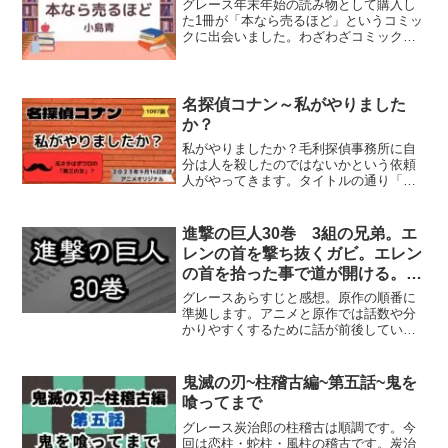
グレース年末年始の読み物として購入し
た1冊が「本なら売るほど」というコミッ
クに出会いました。わざわざコミックと
書いたのも、私はこの本が小説だと思っ
ていたからです。本屋さんのことが書い
てあるのかな？この主人公は古書店のオ
ーナーです。6編のスト...
名探偵コナン～私がやりました
か？
私がやりましたか？毛利探偵事務所に自
分は人を殺したのではないかという依頼
人がやってきます。タイトルの通り「私
がやりましたか？」酔っていたので全く
覚えていないのです。毛利探偵とコナン
と蘭はこの人の足跡をたどります。被害
進撃の巨人30巻 3組の兄弟。エ
者は独居老人。真実にたど...
レンの首を撃ち抜くガビ。エレン
の首を拾った事で道が開ける。グ
リシャの行動はエレンの指示。始
グレースあらすじと感想。原作の順番に
祖ユミルの巨人化は虫との接触？
準拠します。アニメと原作では話数や分
かりやすくするために話が前後している
二千年前からユミルが待っていた
ものが多いようです。ここでは原作の順
もの。
番を優先して、分かりにくい部分は私の
解説と感想を加えて書いていきます。多
鬼滅の刃~柱稽古編~第五話~鬼を
角的に読まれることも多い...
喰ってまで
グレース炭治郎の柱稽古は順調です。今
回は恋柱・蛇柱・風柱の稽古です。炭治