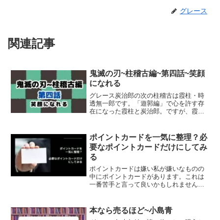
グレース
関連記事
鬼滅の刃~柱稽古編~第四話~笑顔
になれる
グレース炭治郎の次の柱稽古は霞柱・時
透無一郎です。「遊郭編」で心を許す存
在になった霞柱と炭治郎。ですが、霞
柱・時透無一郎は他の隊士たちには冷た
いようです。あらすじSTORY無事に宇髄
のもとで稽古を終えた炭治郎は、鬼殺隊
ポイントカードを一気に整理？必
士と仲を深め、宇髄と改...
要なポイントカードだけにしてみ
る
ポイントカードは嫌い私が嫌いなものの
中にポイントカードがあります。これは
一番苦手と言って良いかもしれません。
管理が面倒だし、使えるまでたまる事が
まずありません。期限切れになったらた
まっていたポイントは無効になるし、財
本なら売るほど~小島青
布はパンパンになります。...