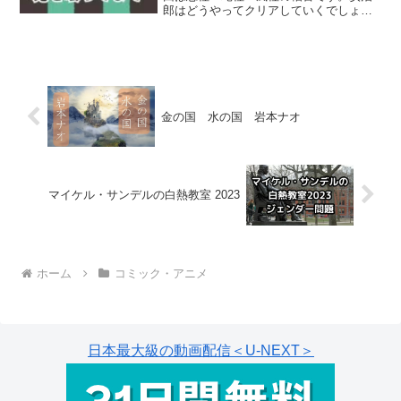
郎はどうやってクリアしていくでしょ
う？あらすじSTORY炭治郎の活躍もあ
り、稽古を通して距離の近づいた無一郎
と鬼殺隊士たち。炭治郎は無一郎の稽古
を終えて、次の蜜璃の稽古...
金の国 水の国 岩本ナオ
マイケル・サンデルの白熱教室 2023
ホーム
コミック・アニメ
日本最大級の動画配信＜U-NEXT＞