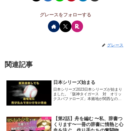
グレースをフォローする
グレース
関連記事
日本シリーズ始まる
日本シリーズ2023日本シリーズが始まり
ました。「阪神タイガース 対 オリッ
クスバファローズ」本拠地が関西なので
「大阪ダービー」というそうです。正確
には阪神タイガーズは兵庫県。オリック
スバファローズが大阪府。近鉄バファロ
ーズの熱狂的なファン...
【第2話】舟を編む 〜私、辞書つ
くります〜一冊の辞書に情熱と心
血を注ぐ、作り手たちの奮闘物