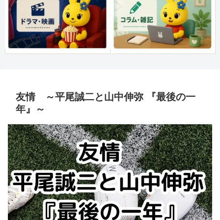
友情 ～平尾誠二と山中伸弥 『最後の一
年』～