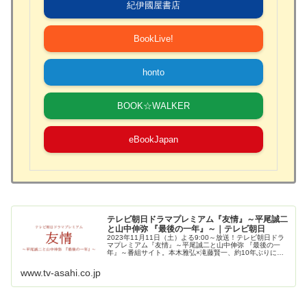
紀伊國屋書店
BookLive!
honto
BOOK☆WALKER
eBookJapan
テレビ朝日ドラマプレミアム『友情』～平尾誠二
と山中伸弥 『最後の一年』～｜テレビ朝日
2023年11月11日（土）よる9:00～放送！テレビ朝日ドラ
マプレミアム『友情』～平尾誠二と山中伸弥 『最後の一
年』～番組サイト。本木雅弘×滝藤賢一、約10年ぶりに民
放ドラマに出演する本木と滝藤の初共演で、知られざる実
話をドラマ化!!躍進...
www.tv-asahi.co.jp