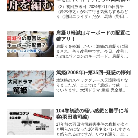
語。
（2）初回放送日: 2024年2月25日昇平
（鈴木伸之）が出て行き気落ちするみど
り（池田エライザ）だが、馬締（野田洋
次郎）の言葉で辞書作りの一歩を踏み出
す。さらに製紙会社の宮本（矢本悠馬）
から、「大渡海」専用の紙を作っている
肩凝り軽減はキーボードの配置に
と知らされ、辞書...
鍵アリ！
肩凝りを軽減したい！激痛の肩凝りに悩
まされ、色々改善中です。今日、改善し
たのはパソコンのキーボード。肩凝りの
過去ブログはこちら肩凝りの原因はまさ
かのコードレス掃除機でした。パソコン
のやりすぎで肩こりが激痛に？今までは
篤姫(2008年)~第35回~疑惑の懐剣
横に長いテンキー付きのキ...
放送時のスペックグレース天璋院様とな
りましたが、ここでは「篤姫」で統一し
ていきます。大河ドラマ 篤姫 完全版
DVD-BOX全2巻セット第35回疑惑の懐剣
2008年8月31日初回放送放送当時の情報
感想和宮様は公方様との寝所で懐剣を忍
ばせて来...
104巻初読の軽い感想と勝手に考
察(羽田浩司編)
17年前の羽田浩司殺害事件の真相が次々
と明らかになった104巻ネタバレしすぎる
と怒られるのですが、いつも通り、全容