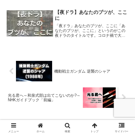
が明らかになったわけではありません。
考察しながら、真相がどうなのか、色々
考えて行きたいと思います。RUM=脇田
【夜ドラ】あなたのブツが、ここ
兼則 浅香＝若狭...
に
「夜ドラ」あなたのブツが、ここに「あ
なたのブツが、ここに」というのがこの
夜ドラのタイトルです。コロナ禍で大変
な思いをする一般の人たちの涙と笑いを
描いた作品です。グレース夜にテレビを
付けていたら「ええ声」が聞こえてきま
した。何と俳優として津田...
機動戦士ガンダム 逆襲のシャア
光る君へ～和泉式部は出てこないのか?～
NHKガイドブック「前編」
ホーム
ドラマ
メニュー
ホーム
検索
トップ
サイドバー