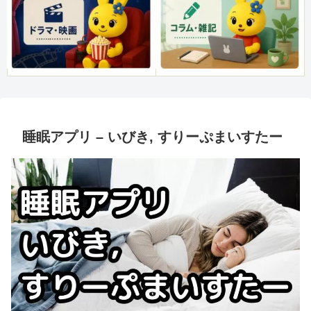
睡眠アプリ – いびき, すりーぷまいすたー