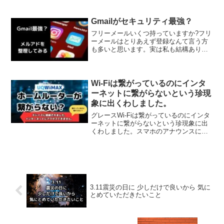
ルごとに通知するにチェックマークが付
いていなかった。解決方法（私の場合）
1Gmailアプリを起動2左上の三本線...
Gmailがセキュリティ最強？
フリーメールいくつ持っていますか?フリ
ーメールはとりあえず登録なんて言う方
も多いと思います。実は私も結構ありま
した。かつて登録していたのは10個くら
いあったのでは？と思っていたのです
が、いやいや20個も30個もあったかも？
と思うくらいありま...
Wi-Fiは繋がっているのにインタ
ーネットに繋がらないという珍現
象に出くわしました。
グレースWi-Fiは繋がっているのにインタ
ーネットに繋がらないという珍現象に出
くわしました。スマホのアナウンスには
「デバイスに接続されました。インター
ネットにアクセスできません。」となり
ます。アイコンはWi-Fiマークの中に「!」
がある形に...
3.11震災の日に 少しだけで良いから 気に
とめていただきたいこと