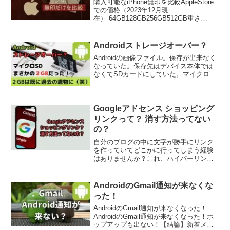
購入可能なiPhone無印を比較AppleStore
での価格（2023年12月現
在） 64GB128GB256GB512GB重さ
iPhoneSE62,80069,80084,800 144giPhon
e13 95,800110,800140...
Androidストレージオーバー？
Androidの画像ファイル。保存が出来なく
なっていた。保存先はデバイス本体では
なくてSDカードにしていた。マイクロ
SDカードなのだが、そろそろ寿命が来た
か…?違った！マイクロSDのキャパ…何
と2GBしかなかった！嘘だ~~！いつの奴
だ。そん...
Googleアドセンス ショッピング
リンクって？ 消す方法ってない
の？
自分のブログの中に文字が勝手にリンク
を作っていてどこかに行ってしまう経験
はありませんか？これ、ハイパーリンク
と言います。Googleアドセンスではショ
ッピングリンクというものがありまし
て、記事内の言葉でAmazonとかAppleに
AndroidのGmail通知が来なくな
誘導されま...
った！
AndroidのGmail通知が来なくなった！
AndroidのGmail通知が来なくなった！ポ
ップアップも出ない！【結論】新着メー