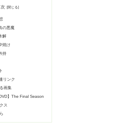
目次
想
 島の悪魔
氷解
夕焼け
矜持
ト
連リンク
る画集
DVD】The Final Season
クス
ら