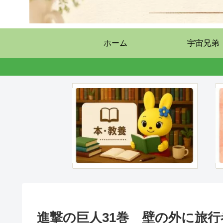
ホーム
宇宙兄弟
進撃の巨人31巻 壁の外に旅