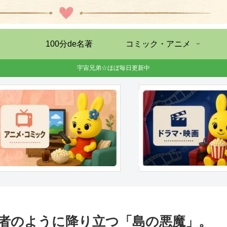
100分de名著
コミック・アニメ
宇宙兄弟☆ほぼ毎日更新中
行者のように降り立つ「島の悪魔」。