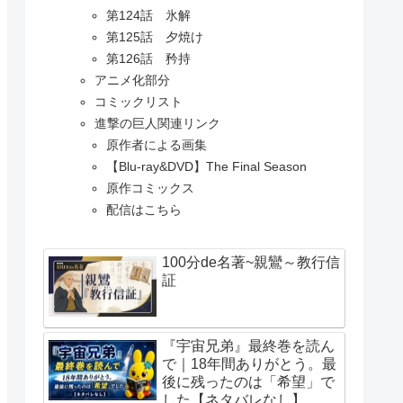
第124話 氷解
第125話 夕焼け
第126話 矜持
アニメ化部分
コミックリスト
進撃の巨人関連リンク
原作者による画集
【Blu-ray&DVD】The Final Season
原作コミックス
配信はこちら
100分de名著~親鸞～教行信
証
『宇宙兄弟』最終巻を読ん
で｜18年間ありがとう。最
後に残ったのは「希望」で
した【ネタバレなし】