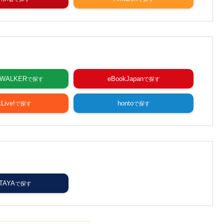
WALKER
eBookJapan
Live!
honto
TAYA