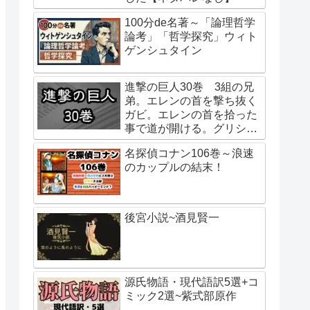
100分de名著～「論理哲学
論考」「哲学探究」ウィト
ゲンシュタイン
進撃の巨人30巻 3組の兄
弟。エレンの首を撃ち抜く
ガビ。エレンの首を拾った
事で道が開ける。グリシャ
の行動はエレンの指示。始
名探偵コナン106巻～浪速
祖ユミルの巨人化は虫との
のカップルの結末！
接触？二千年前からユミル
が待っていたもの。
後宮小説~酒見賢一
源氏物語・現代語訳5選+コ
ミック2選~紫式部原作