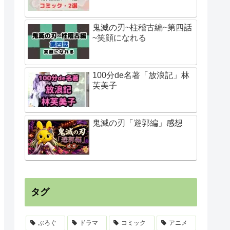
鬼滅の刃~柱稽古編~第四話
~笑顔になれる
100分de名著「放浪記」林
芙美子
鬼滅の刃「遊郭編」感想
タグ
ぶろぐ
ドラマ
コミック
アニメ