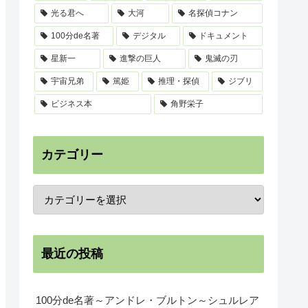
光る君へ
大河
名探偵コナン
100分de名著
デジタル
ドキュメント
星新一
進撃の巨人
鬼滅の刃
宇宙兄弟
篤姫
推理・探偵
ジブリ
ビジネス本
角野栄子
カテゴリー
最近の投稿
100分de名著～アンドレ・ブルトン～シュルレア