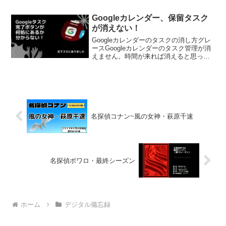
ん。そこで自分がしたであろう方法でク
リックしたり、触ってみたり、長押しし
Googleカレンダー、保留タスク
たり…。グレースこんな便利...
が消えない！
Googleカレンダーのタスクの消し方グレ
ースGoogleカレンダーのタスク管理が消
えません。時間が来れば消えると思って
いましたが、完了ボタンを押すことが必
要でした。かと言って、完了ボタンが何
処にあるか分かりませんでした。＊機種
によりますが...
名探偵コナン~風の女神・萩原千速
名探偵ポワロ・最終シーズン
ホーム
デジタル備忘録