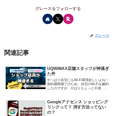
グレースをフォローする
グレース
関連記事
UQWiMAX店舗スタッフが神過ぎ
た件
やっぱり自宅にもWi-Fi環境欲しいよね！
契約期間満了のため、自宅のWi-Fiを解約
したのですが、やはりちょっと不便。そ
こで、やはりホームルーターが何かしら
必要だと考えていました。色んなプロバ
イダーを見て店舗も回って色々考えてみ
Googleアドセンス ショッピング
ましたが、や...
リンクって？ 消す方法ってない
の？