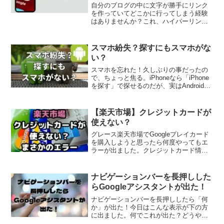
自分のブログの中に文字が勝手にリンク
を作っていてどこかに行ってしまう経験
はありませんか？これ、ハイパーリンク
と言います。Googleアドセンスではショ
ッピングリンクというものがありまし
て、記事内の言葉でAmazonとかAppleに
スマホ紛失？探すにもスマホがな
誘導されま...
い？
スマホを忘れた！久しぶりの事だったの
で、ちょっと焦る。iPhoneなら「iPhone
を探す」で探せるのだが、実はAndroidも
Googleアカウントと紐づけていれば同じ
ように探す事が出来る。当然、世界中で
サーチが可能。Googleアカウン...
【楽天市場】クレジットカードが
使えない？
グレース楽天市場でGoogleプレイカード
を購入しようと思ったら何度やってもエ
ラーが出ました。クレジットカード情報
←OKセキュリティコード←OK携帯電話
におけるSNS認証←OK【エラーメッセー
ジの内容】決済に失敗しました。入力内
ナビゲーションバーを長押しした
容(クレジッ...
らGoogleアシスタントが出た！
ナビゲーションバーを長押ししたら「何
か」が出た！今日はこんな表示が下の方
に出ました。何でこれが出た？どうやっ
たら出た？色々検索しても出てきませ